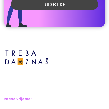
Bosne srebrene br.6,
Brčko distrikt BiH
Bosna i Hercegovina
Radno vrijeme:
Pon – Pet: 8:00 – 16:00