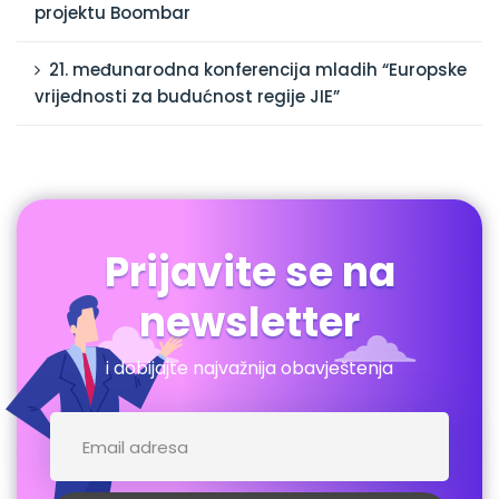
projektu Boombar
21. međunarodna konferencija mladih “Europske
vrijednosti za budućnost regije JIE”
Prijavite se na
newsletter
i dobijajte najvažnija obavještenja