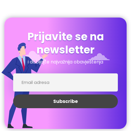
Prijavite se na
newsletter
i dobijajte najvažnija obavještenja