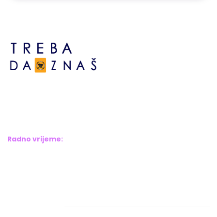
Bosne srebrene br.6,
Brčko distrikt BiH
Bosna i Hercegovina
Radno vrijeme:
Pon – Pet: 8:00 – 16:00
Sub – Ned: Ne radimo
Adresar