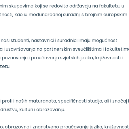
venim skupovima koji se redovito održavaju na fakultetu, u
atnosti, kao iu međunarodnoj suradnji s brojnim europskim
 naši studenti, nastavnici i suradnici imaju mogućnost
a i usavršavanja na partnerskim sveučilištima i fakultetim
 poznavanju i proučavanju svjetskih jezika, književnosti i
tetu.
profili naših maturanata, specifičnosti studija, ali i značaj i
ruštvu, kulturi i obrazovanju.
vno, obrazovno i znanstveno proučavanje jezika, književnosti