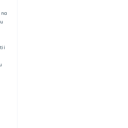
m na
su
i i
u