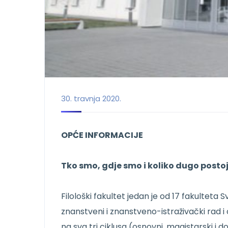
30. travnja 2020.
OPĆE INFORMACIJE
Tko smo, gdje smo i koliko dugo posto
Filološki fakultet jedan je od 17 fakulteta 
znanstveni i znanstveno-istraživački rad i o
na sva tri ciklusa (osnovni, magistarski i dok