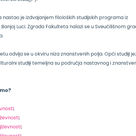
a nastao je izdvajanjem filoloških studijskih programa iz
 Banjoj Luci. Zgrada Fakulteta nalazi se u Sveučilišnom gr
a.
u odvija se u okviru niza znanstvenih polja. Opći studiji je
e kulturalni studiji temeljna su područja nastavnog i znanstv
imo?
evnosti
;
iževnosti
;
jiževnosti
;
jiževnosti
;