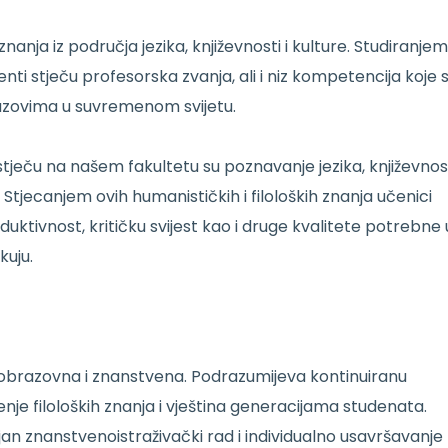
nanja iz područja jezika, književnosti i kulture. Studiranje
ti stječu profesorska zvanja, ali i niz kompetencija koje 
azovima u suvremenom svijetu.
eču na našem fakultetu su poznavanje jezika, književnost
a. Stjecanjem ovih humanističkih i filoloških znanja učenici
duktivnost, kritičku svijest kao i druge kvalitete potrebne 
kuju.
e obrazovna i znanstvena. Podrazumijeva kontinuiranu
je filoloških znanja i vještina generacijama studenata.
an znanstvenoistraživački rad i individualno usavršavanje