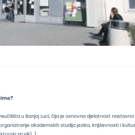
jimo?
Sveučilišta u Banjoj Luci, čija je osnovna djelatnost nastavno
rganiziranje akademskih studija jezika, književnosti i kultu
torski studij). ).