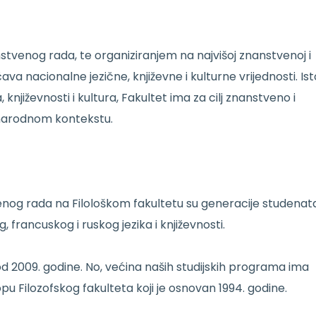
tvenog rada, te organiziranjem na najvišoj znanstvenoj i
čava nacionalne jezične, književne i kulturne vrijednosti. Ist
a, književnosti i kultura, Fakultet ima za cilj znanstveno i
narodnom kontekstu.
venog rada na Filološkom fakultetu su generacije studenat
 francuskog i ruskog jezika i književnosti.
 od 2009. godine. No, većina naših studijskih programa ima
lopu Filozofskog fakulteta koji je osnovan 1994. godine.