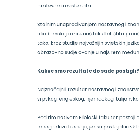
profesora i asistenata.
Stalnim unapređivanjem nastavnog i znans
akademskoj razini, naš fakultet štiti i prou
tako, kroz studije najvažnijih svjetskih jezik
obrazovno sudjelovanje u najširem među
Kakve smo rezultate do sada postigli?
Najznačajniji rezultat nastavnog i znanst
srpskog, engleskog, njemačkog, talijanskog,
Pod tim nazivom Filološki fakultet postoji
mnogo dužu tradiciju, jer su postojali iu sk