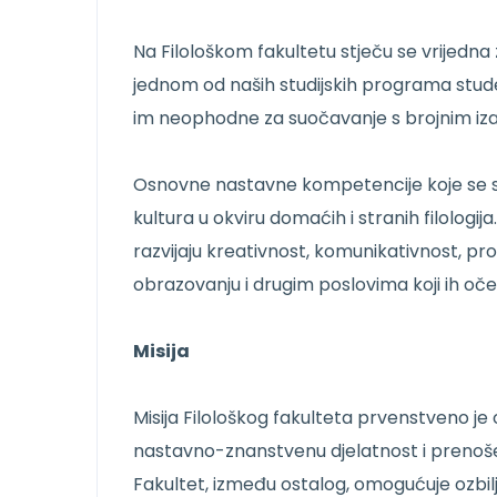
Na Filološkom fakultetu stječu se vrijedna z
jednom od naših studijskih programa studen
im neophodne za suočavanje s brojnim iz
Osnovne nastavne kompetencije koje se stj
kultura u okviru domaćih i stranih filologij
razvijaju kreativnost, komunikativnost, pro
obrazovanju i drugim poslovima koji ih oče
Misija
Misija Filološkog fakulteta prvenstveno j
nastavno-znanstvenu djelatnost i prenošen
Fakultet, između ostalog, omogućuje ozbilj