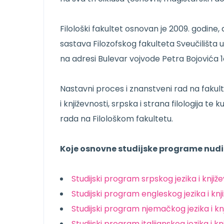
Filološki fakultet osnovan je 2009. godine, 
sastava Filozofskog fakulteta Sveučilišta u
na adresi Bulevar vojvode Petra Bojovića 1
Nastavni proces i znanstveni rad na fakultet
i književnosti, srpska i strana filologija t
rada na Filološkom fakultetu.
Koje osnovne studijske programe nud
Studijski program srpskog jezika i knjiž
Studijski program engleskog jezika i knj
Studijski program njemačkog jezika i kn
Studijski program italijanskog jezika i kn