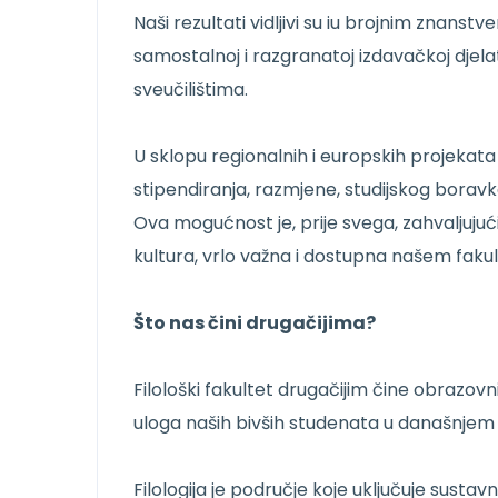
Naši rezultati vidljivi su iu brojnim znanst
samostalnoj i razgranatoj izdavačkoj djel
sveučilištima.
U sklopu regionalnih i europskih projekata
stipendiranja, razmjene, studijskog boravk
Ova mogućnost je, prije svega, zahvaljujući
kultura, vrlo važna i dostupna našem fakul
Što nas čini drugačijima?
Filološki fakultet drugačijim čine obrazovni 
uloga naših bivših studenata u današnjem d
Filologija je područje koje uključuje susta