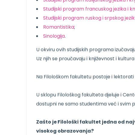
Studijski program francuskog jezika i knj
Studijski program ruskog i srpskog jezika
Romantistika
;
Sinologija
.
U okviru ovih studijskih programa izučavaju s
Uz njih se proučavaju i književnost i kultur
Na Filološkom fakultetu postoje i lektorati z
U sklopu Filološkog fakulteta djeluje i Centa
dostupni ne samo studentima već i svim prij
Zašto je Filološki fakultet jedna od naj
visokog obrazovanja?