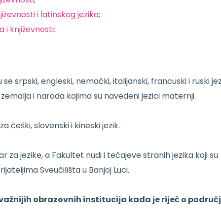
iževnosti i latinskog jezika
;
 i književnosti;
e srpski, engleski, nemački, italijanski, francuski i ruski jez
a zemalja i naroda kojima su navedeni jezici maternji.
a češki, slovenski i kineski jezik.
r za jezike, a Fakultet nudi i tečajeve stranih jezika koji su
ateljima Sveučilišta u Banjoj Luci.
važnijih obrazovnih institucija kada je riječ o područ