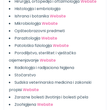
Hirurgija, ortopedija i oftalmologija
Website
Histologija i embriologija
Ishrana i botanika
Website
Mikrobiologija
Website
Opšteobrazovni predmeti
Parazitologija
Website
Patološka fiziologija
Website
Porodiljstvo, sterilitet i vještačko
osjemenjavanje
Website
Radiologija i radijaciona higijena
Stočarstvo
Sudska veterinarska medicina i zakonski
propisi
Website
Zarazne bolesti životinja i bolesti pčela
Zoohigijena
Website