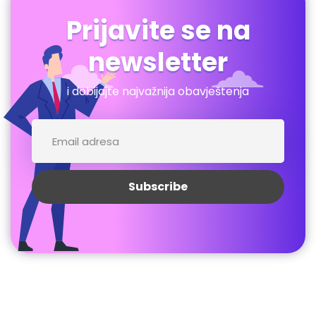
Prijavite se na
newsletter
i dobijajte najvažnija obavještenja