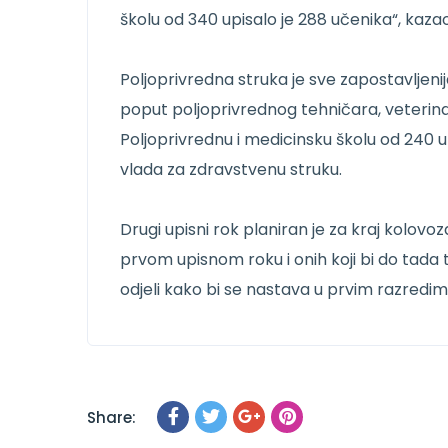
školu od 340 upisalo je 288 učenika“, kazao
Poljoprivredna struka je sve zapostavljenij
poput poljoprivrednog tehničara, veterin
Poljoprivrednu i medicinsku školu od 240 up
vlada za zdravstvenu struku.
Drugi upisni rok planiran je za kraj kolovo
prvom upisnom roku i onih koji bi do tada t
odjeli kako bi se nastava u prvim razredim
Share: