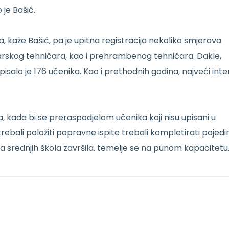
 je Bašić.
a, kaže Bašić, pa je upitna registracija nekoliko smjerova
arskog tehničara, kao i prehrambenog tehničara. Dakle,
isalo je 176 učenika. Kao i prethodnih godina, najveći inte
za, kada bi se preraspodjelom učenika koji nisu upisani u
rebali položiti popravne ispite trebali kompletirati pojedin
a srednjih škola završila. temelje se na punom kapacitetu