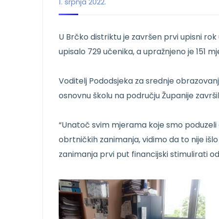
1. srpnja 2022.
U Brčko distriktu je završen prvi upisni ro
upisalo 729 učenika, a upražnjeno je 151 mj
Voditelj Pododsjeka za srednje obrazovanj
osnovnu školu na području Županije završil
“Unatoč svim mjerama koje smo poduzeli da
obrtničkih zanimanja, vidimo da to nije išl
zanimanja prvi put financijski stimulirati o