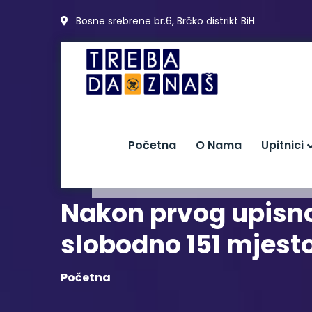
Bosne srebrene br.6, Brčko distrikt BiH
Početna
O Nama
Upitnici
Nakon prvog upisno
slobodno 151 mjest
Početna