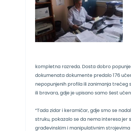
kompletna razreda. Dosta dobro popunjena 
dokumenata dokumente predalo 176 učenika.
nepopunjenih profila ili zanimanja trećeg 
ili bravara, gdje je upisano samo šest učen
“Tada zidar i keramičar, gdje smo se nad
struku, pokazalo se da nema interesa jer s
građevinskim i manipulativnim strojevima ni