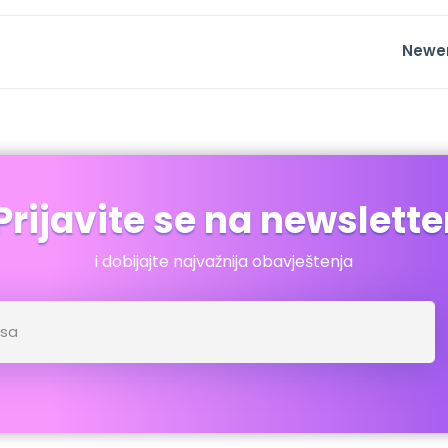
Newe
Prijavite se na newslette
i dobijajte najvažnija obavještenja