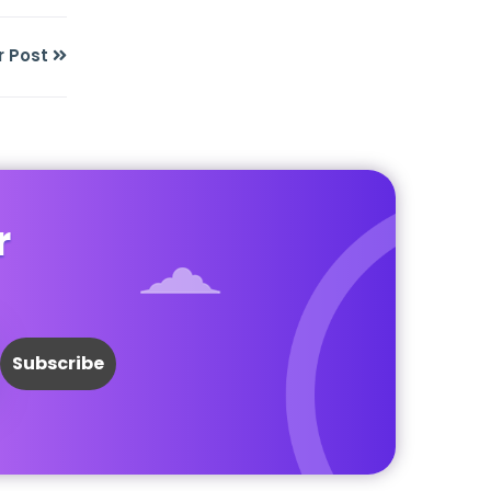
r Post
r