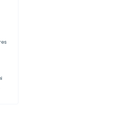
res
i
.