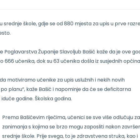
k u srednje škole, gdje se od 880 mjesta za upis u prve razr
esto.
e Poglavarstva Županije Slavoljub Bašić kaže da je ove go
o 666 učenika, dok su 63 učenika došla iz susjednih općina
 motiviramo učenike za upis uslužnih i nekih novih
o po planu”, kaže Bašić i napominje da će se deficitarna
d iduće godine. Školska godina.
Prema Bašićevim riječima, učenici se sve više odlučuju za
zanimanja s kojima se brzo mogu zaposliti nakon završe
srednje škole. Prije svega, to je zdravstvena struka, kao i