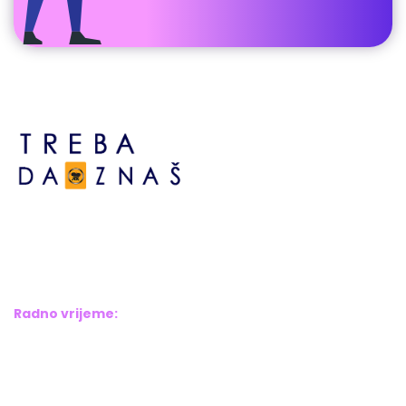
Bosne srebrene br.6,
Brčko distrikt BiH
Bosna i Hercegovina
Radno vrijeme:
Pon – Pet: 8:00 – 16:00
Sub – Ned: Ne radimo