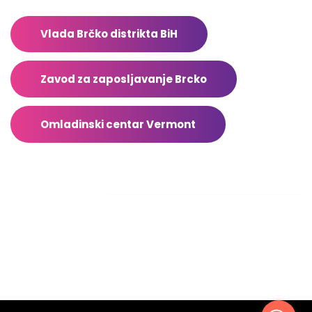
Vlada Brčko distrikta BiH
Zavod za zaposljavanje Brcko
Omladinski centar Vermont
Facebook