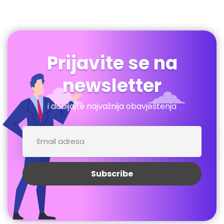
Prijavite se na
newsletter
i dobijajte najvažnija obavještenja