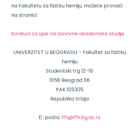
na Fakultetu za fizičku hemiju, možete pronaći
na stranici:
Konkurs za upis na osnovne akademske studije
UNIVERZITET U BEOGRADU – Fakultet za fizičku
hemiju
Studentski trg 12-16
11158 Beograd 118
PAK 105305
Republika Srbija
Е-pošta:
ffh@ffh.bg.ac.rs