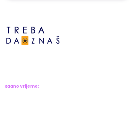
Bosne srebrene br.6,
Brčko distrikt BiH
Bosna i Hercegovina
Radno vrijeme:
Pon – Pet: 8:00 – 16:00
Sub – Ned: Ne radimo
Adresar