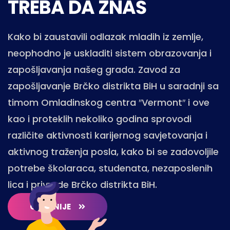
TREBA DA ZNAŠ
Kako bi zaustavili odlazak mladih iz zemlje,
neophodno je uskladiti sistem obrazovanja i
zapošljavanja našeg grada. Zavod za
zapošljavanje Brčko distrikta BiH u saradnji sa
timom Omladinskog centra ″Vermont″ i ove
kao i proteklih nekoliko godina sprovodi
različite aktivnosti karijernog savjetovanja i
aktivnog traženja posla, kako bi se zadovoljile
potrebe školaraca, studenata, nezaposlenih
lica i privrede Brčko distrikta BiH.
OPŠIRNIJE