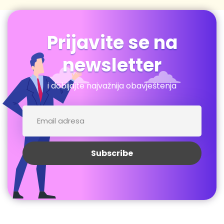
Prijavite se na
newsletter
i dobijajte najvažnija obavještenja