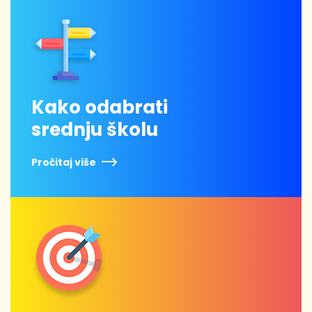
Kako odabrati
srednju školu
Pročitaj više