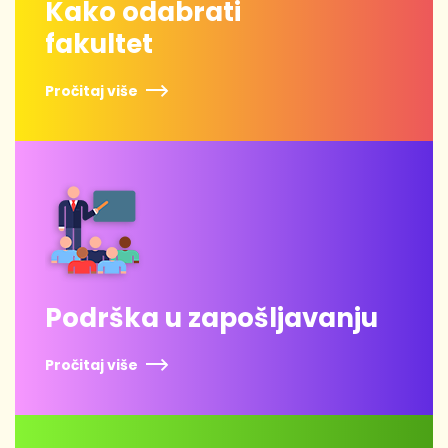
Kako odabrati
fakultet
Pročitaj više
Podrška u zapošljavanju
Pročitaj više