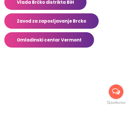
Vlada Brčko distrikta BiH
Zavod za zaposljavanje Brcko
Omladinski centar Vermont
Facebook
2026 © Sva prava zadržana TrebaDaZnas.com – Stranicu
uradio
Leader d.o.o.