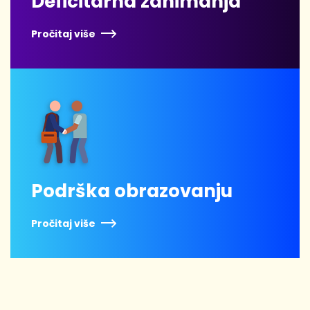
Deficitarna zanimanja
Pročitaj više
Podrška obrazovanju
Pročitaj više