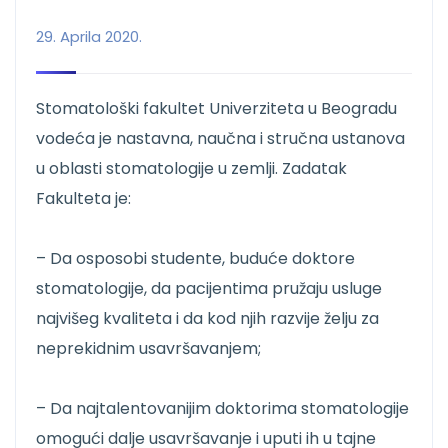
29. Aprila 2020.
Stomatološki fakultet Univerziteta u Beogradu
vodeća je nastavna, naučna i stručna ustanova
u oblasti stomatologije u zemlji. Zadatak
Fakulteta je:
– Da osposobi studente, buduće doktore
stomatologije, da pacijentima pružaju usluge
najvišeg kvaliteta i da kod njih razvije želju za
neprekidnim usavrša­va­njem;
– Da najtalentovanijim doktorima stomatologije
omogući dalje usavršavanje i uputi ih u tajne