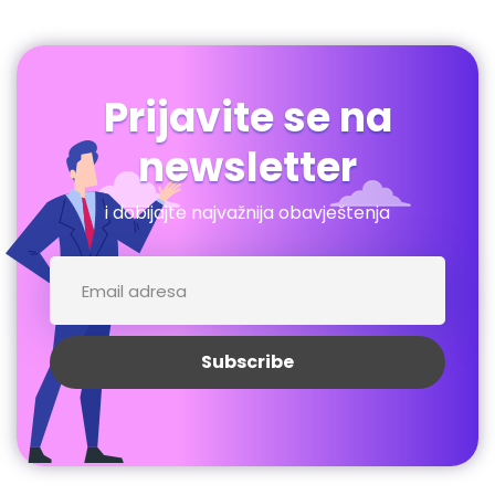
Prijavite se na
newsletter
i dobijajte najvažnija obavještenja