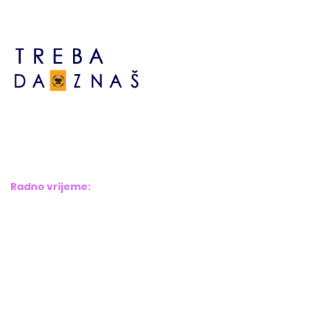
Bosne srebrene br.6,
Brčko distrikt BiH
Bosna i Hercegovina
Radno vrijeme:
Pon – Pet: 8:00 – 16:00
Sub – Ned: Ne radimo
Adresar