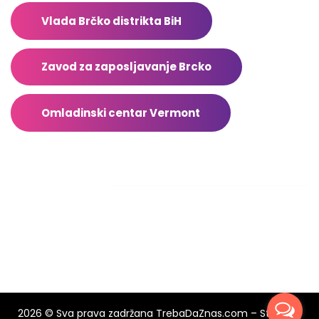
Vlada Brčko distrikta BiH
Zavod za zaposljavanje Brcko
Omladinski centar Vermont
Facebook
2026 © Sva prava zadržana TrebaDaZnas.com – Stranicu