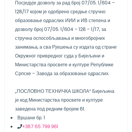
Посједује дозволу за рад број 07/05. 1/604 –
128/17 којом је одобрено средње стручно
образовање одраслих ИИИ и ИВ степена и
дозволу број 07/05. 1/604 – 128 – 1/17, за
стручна оспособљавања и многобројних
занимања, а сва Рјешења су издата од стране
Окружног привредног суда у Бијељини и
Министарства просвете и културе Републике
Српске – Завода за образовање одраслих.
„ПОСЛОВНО ТЕХНИЧКА ШКОЛА“ Бијељина
је код Министарства просвете и културе
заведена под редним бројем 61.
Вршани бр. 1
+387 65 799 961