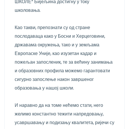
ШКОЛЕ“ Бијељина достигну у току
школовања.
Као такви, препознати су од стране
послодаваца како у Босни и Херцеговини,
државама окружења, тако и у земљама
Европаске Уније, као изузетан кадар и
пожељан запосленик, те за већину занимања
и образовних профила можемо гарантовати
сигурно запослење након завршеног
образовања у нашој школи.
И наравно да на томе нећемо стати, него
желимо константно тежити напредовању,
усавршавању и подизању квалитета, ријечи су