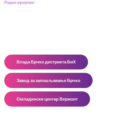
Радно вријеме:
Пон – Пет: 8:00 – 16:00
Суб – Нед: Не радимо
Адресар
Влада Брчко дистрикта БиХ
Завод за запошљавање Брчко
Омладински центар Вермонт
Facebook