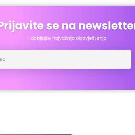
Prijavite se na newslette
i dobijajte najvažnija obavještenja
dresar