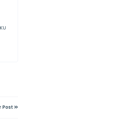
NKU
r Post