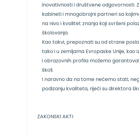
inovativnosti i društvene odgovornosti. Z
kabineti i mnogobrojni partneri sa koj
na nivo i kvalitet znanja koji svršeni po
školovanja.
Kao takvi, prepoznati su od strane posl
tako i u zemljama Evropaske Unije, kao i
i obrazovnih profila možemo garantovat
školi.
I naravno da na tome nećemo stati, nego
podizanju kvaliteta, riječi su direktora šk
ZAKONSKI AKTI