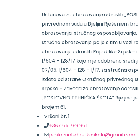
Ustanova za obrazovanje odraslih „POSL
privrednom sudu u Bijeljini Rješenjem b
obrazovanja, stručnog osposobljavanja, 
stručno obrazovanje pa je s tim u vezi r
obrazovanju odraslih Republike Srpske i 
1/604 – 128/17 kojom je odobreno srednje
07/05. 1/604 – 128 – 1/17, za stručna os
izdata od strane Okružnog privrednog suda
Srpske – Zavoda za obrazovanje odrasli
„POSLOVNO TEHNIČKA ŠKOLA“ Bijeljina je
brojem 61.
Vršani br. 1
+387 65 799 961
poslovnotehnickaskola@gmail.com