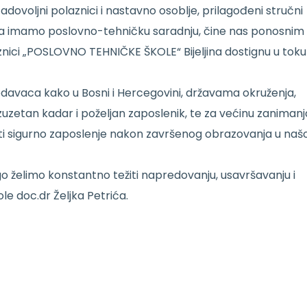
adovoljni polaznici i nastavno osoblje, prilagođeni stručni
ima imamo poslovno-tehničku saradnju, čine nas ponosnim
laznici „POSLOVNO TEHNIČKE ŠKOLE“ Bijeljina dostignu u toku
odavaca kako u Bosni i Hercegovini, državama okruženja,
zuzetan kadar i poželjan zaposlenik, te za većinu zanimanj
i sigurno zaposlenje nakon završenog obrazovanja u našo
 želimo konstantno težiti napredovanju, usavršavanju i
ole doc.dr Željka Petrića.