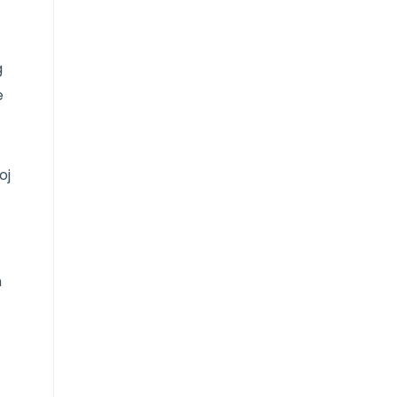
g
e
oj
m