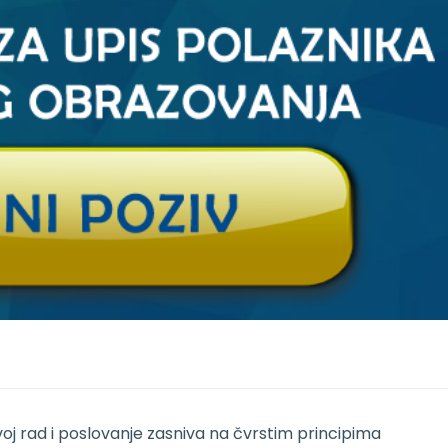
j rad i poslovanje zasniva na čvrstim principima