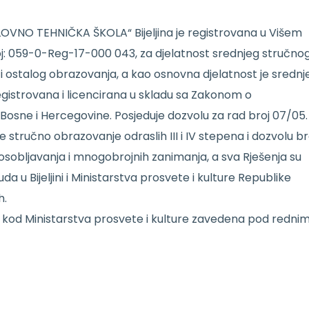
OVNO TEHNIČKA ŠKOLA“ Bijeljina je registrovana u Višem
roj: 059-0-Reg-17-000 043, za djelatnost srednjeg stručno
i ostalog obrazovanja, a kao osnovna djelatnost je srednj
egistrovana i licencirana u skladu sa Zakonom o
Bosne i Hercegovine. Posjeduje dozvolu za rad broj 07/05.
 stručno obrazovanje odraslih III i IV stepena i dozvolu br
posobljavanja i mnogobrojnih zanimanja, a sva Rješenja su
 u Bijeljini i Ministarstva prosvete i kulture Republike
h.
 kod Ministarstva prosvete i kulture zavedena pod redni