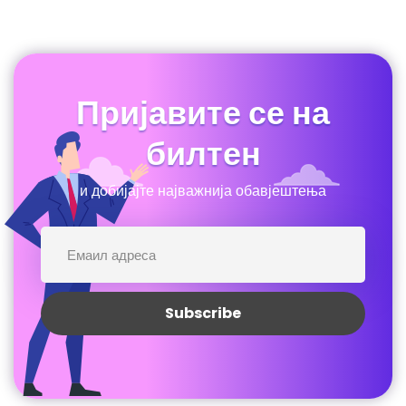
Пријавите се на
билтен
и добијајте најважнија обавјештења