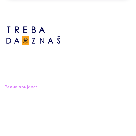
Босне сребрене бр.6,
Брчко дистрикт БиХ
Босна и Херцеговина
Радно вријеме:
Пон – Пет: 8:00 – 16:00
Суб – Нед: Не радимо
Адресар