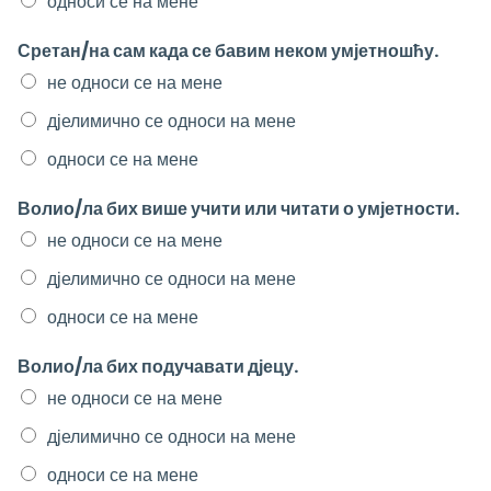
односи се на мене
Сретан/на сам када се бавим неком умјетношћу.
не односи се на мене
дјелимично се односи на мене
односи се на мене
Волио/ла бих више учити или читати о умјетности.
не односи се на мене
дјелимично се односи на мене
односи се на мене
Волио/ла бих подучавати дјецу.
не односи се на мене
дјелимично се односи на мене
односи се на мене