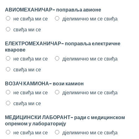
АВИОМЕХАНИЧАР- поправља авионе
не свиђа ми се
дјелимично ми се свиђа
свиђа ми се
ЕЛЕКТРОМЕХАНИЧАР- поправља електричне
кварове
не свиђа ми се
дјелимично ми се свиђа
свиђа ми се
ВОЗАЧ КАМИОНА- вози камион
не свиђа ми се
дјелимично ми се свиђа
свиђа ми се
МЕДИЦИНСКИ ЛАБОРАНТ- ради с медицинском
опремом у лабораторију
не свиђа ми се
дјелимично ми се свиђа