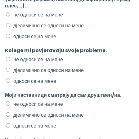
плес,...).
не односи се на мене
дјелимично се односи на мене
односи се на мене
Kolege mi povjeravaju svoje probleme.
не односи се на мене
дјелимично се односи на мене
односи се на мене
Моји наставници сматрају да сам друштвен/на.
не односи се на мене
дјелимично се односи на мене
односи се на мене