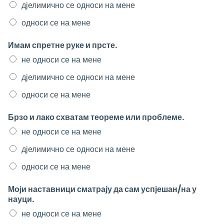
дјелимично се односи на мене
односи се на мене
Имам спретне руке и прсте.
не односи се на мене
дјелимично се односи на мене
односи се на мене
Брзо и лако схватам теореме или проблеме.
не односи се на мене
дјелимично се односи на мене
односи се на мене
Моји наставници сматрају да сам успјешан/на у
науци.
не односи се на мене