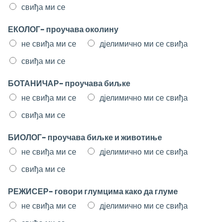
свиђа ми се
ЕКОЛОГ- проучава околину
не свиђа ми се
дјелимично ми се свиђа
свиђа ми се
БОТАНИЧАР- проучава биљке
не свиђа ми се
дјелимично ми се свиђа
свиђа ми се
БИОЛОГ- проучава биљке и животиње
не свиђа ми се
дјелимично ми се свиђа
свиђа ми се
РЕЖИСЕР- говори глумцима како да глуме
не свиђа ми се
дјелимично ми се свиђа