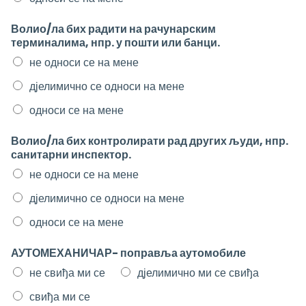
Волио/ла бих радити на рачунарским
терминалима, нпр. у пошти или банци.
не односи се на мене
дјелимично се односи на мене
односи се на мене
Волио/ла бих контролирати рад других људи, нпр.
санитарни инспектор.
не односи се на мене
дјелимично се односи на мене
односи се на мене
АУТОМЕХАНИЧАР- поправља аутомобиле
не свиђа ми се
дјелимично ми се свиђа
свиђа ми се