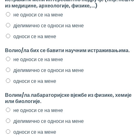
из медицине, археологије, физике,...)
не односи се на мене
дјелимично се односи на мене
односи се на мене
Волио/ла бих се бавити научним истраживањима.
не односи се на мене
дјелимично се односи на мене
односи се на мене
Волим/ла лабараторијске вјежбе из физике, хемије
или биологије.
не односи се на мене
дјелимично се односи на мене
односи се на мене