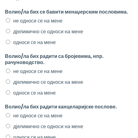
Волио/ла бих се бавити менаџерским пословима.
не односи се на мене
дјелимично се односи на мене
односи се на мене
Волио/ла бих радити са бројевима, нпр.
рачуноводство.
не односи се на мене
дјелимично се односи на мене
односи се на мене
Волио/ла бих радити канцеларијске послове.
не односи се на мене
дјелимично се односи на мене
односи се на мене