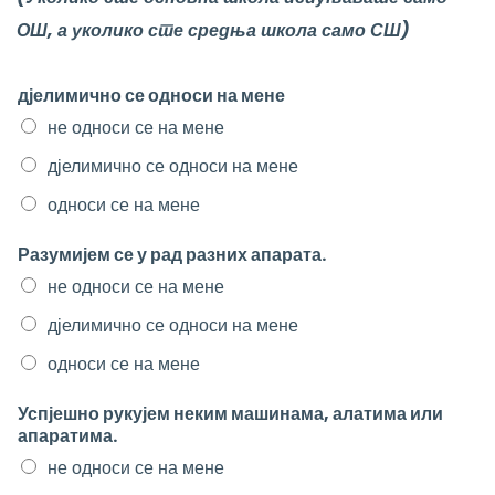
ОШ, а уколико сте средња школа само СШ)
дјелимично се односи на мене
не односи се на мене
дјелимично се односи на мене
односи се на мене
Разумијем се у рад разних апарата.
не односи се на мене
дјелимично се односи на мене
односи се на мене
Успјешно рукујем неким машинама, алатима или
апаратима.
не односи се на мене