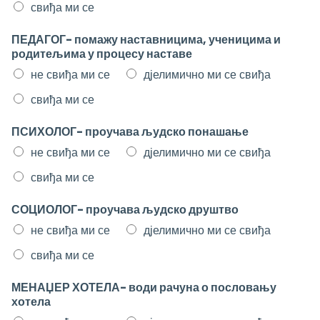
свиђа ми се
ПЕДАГОГ- помажу наставницима, ученицима и
родитељима у процесу наставе
не свиђа ми се
дјелимично ми се свиђа
свиђа ми се
ПСИХОЛОГ- проучава људско понашање
не свиђа ми се
дјелимично ми се свиђа
свиђа ми се
СОЦИОЛОГ- проучава људско друштво
не свиђа ми се
дјелимично ми се свиђа
свиђа ми се
МЕНАЏЕР ХОТЕЛА- води рачуна о пословању
хотела