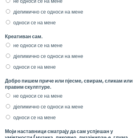
не односи се на мене
дјелимично се односи на мене
односи се на мене
Креативан сам.
не односи се на мене
дјелимично се односи на мене
односи се на мене
Добро пишем приче или пјесме, свирам, сликам или
правим скулптуре.
не односи се на мене
дјелимично се односи на мене
односи се на мене
Моји наставници сматрају да сам успјешан у
умјетности (музика, ликовно, дизајнирање, глума,