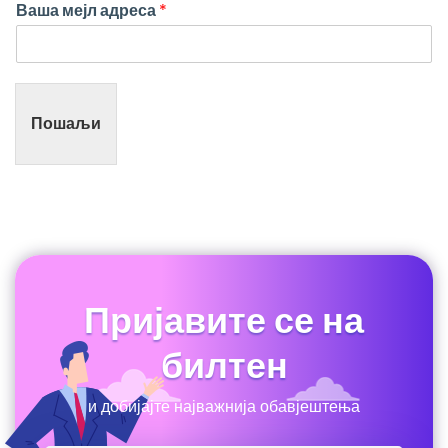
Ваша мејл адреса
*
Пошаљи
Пријавите се на
билтен
и добијајте најважнија обавјештења