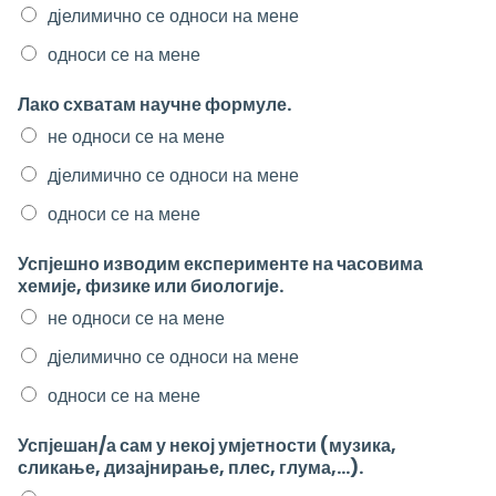
дјелимично се односи на мене
односи се на мене
Лако схватам научне формуле.
не односи се на мене
дјелимично се односи на мене
односи се на мене
Успјешно изводим експерименте на часовима
хемије, физике или биологије.
не односи се на мене
дјелимично се односи на мене
односи се на мене
Успјешан/а сам у некој умјетности (музика,
сликање, дизајнирање, плес, глума,...).