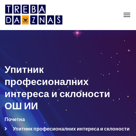
Упитник
професионалних
интереса и склоности
ОШ ИИ
Почетна
Упитник професионалних интереса и склоности