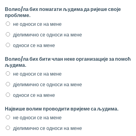
Волио/ла бих помагати људима да ријеше своје
проблеме.
не односи се на мене
дјелимично се односи на мене
односи се на мене
Волио/ла бих бити члан неке организације за помоћ
људима.
не односи се на мене
дјелимично се односи на мене
односи се на мене
Највише волим проводити вријеме са људима.
не односи се на мене
дјелимично се односи на мене