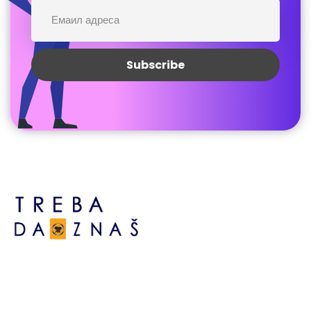
Босне сребрене бр.6,
Брчко дистрикт БиХ
Босна и Херцеговина