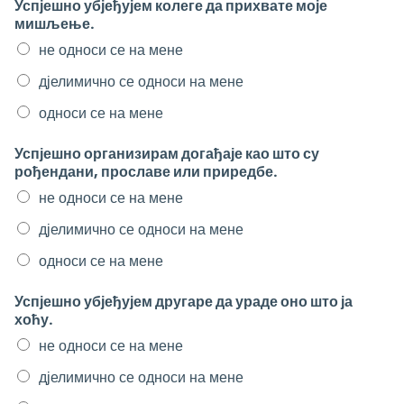
Успјешно убјеђујем колеге да прихвате моје
мишљење.
не односи се на мене
дјелимично се односи на мене
односи се на мене
Успјешно организирам догађаје као што су
рођендани, прославе или приредбе.
не односи се на мене
дјелимично се односи на мене
односи се на мене
Успјешно убјеђујем другаре да ураде оно што ја
хоћу.
не односи се на мене
дјелимично се односи на мене