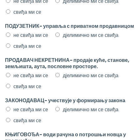
не свиђа ми се
дјелимично ми се свиђа
свиђа ми се
ПОДУЗЕТНИК- управља с приватном продавницом
не свиђа ми се
дјелимично ми се свиђа
свиђа ми се
ПРОДАВАЧ НЕКРЕТНИНА- продаје куће, станове,
земљишта, аута, пословне просторе.
не свиђа ми се
дјелимично ми се свиђа
свиђа ми се
ЗАКОНОДАВАЦ- учествује у формирању закона
не свиђа ми се
дјелимично ми се свиђа
свиђа ми се
КЊИГОВОЂА- води рачуна о потрошњи новца у