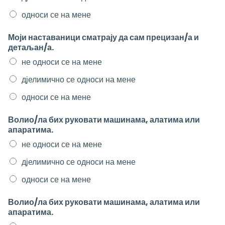
односи се на мене
Моји наставаници сматрају да сам прецизан/а и
детаљан/а.
не односи се на мене
дјелимично се односи на мене
односи се на мене
Волио/ла бих руковати машинама, алатима или
апаратима.
не односи се на мене
дјелимично се односи на мене
односи се на мене
Волио/ла бих руковати машинама, алатима или
апаратима.