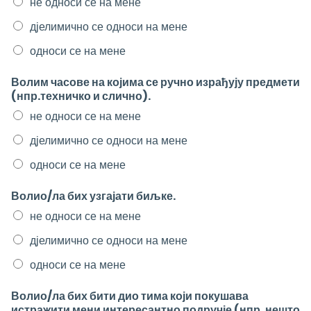
не односи се на мене
дјелимично се односи на мене
односи се на мене
Волим часове на којима се ручно израђују предмети
(нпр.техничко и слично).
не односи се на мене
дјелимично се односи на мене
односи се на мене
Волио/ла бих узгајати биљке.
не односи се на мене
дјелимично се односи на мене
односи се на мене
Волио/ла бих бити дио тима који покушава
истражити мени интересантно подручје (нпр. нешто