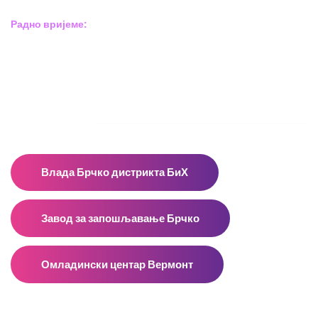
Радно вријеме:
Пон – Пет: 8:00 – 16:00
Суб – Нед: Не радимо
Адресар
Влада Брчко дистрикта БиХ
Завод за запошљавање Брчко
Омладински центар Вермонт