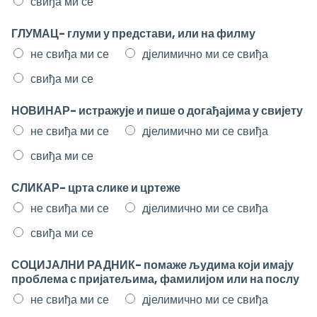
свиђа ми се
ГЛУМАЦ- глуми у представи, или на филму
не свиђа ми се
дјелимично ми се свиђа
свиђа ми се
НОВИНАР- истражује и пише о догађајима у свијету
не свиђа ми се
дјелимично ми се свиђа
свиђа ми се
СЛИКАР- црта слике и цртеже
не свиђа ми се
дјелимично ми се свиђа
свиђа ми се
СОЦИЈАЛНИ РАДНИК- помаже људима који имају
проблема с пријатељима, фамилијом или на послу
не свиђа ми се
дјелимично ми се свиђа