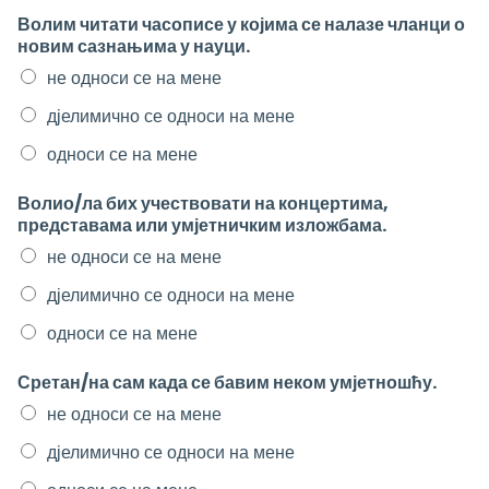
Волим читати часописе у којима се налазе чланци о
новим сазнањима у науци.
не односи се на мене
дјелимично се односи на мене
односи се на мене
Волио/ла бих учествовати на концертима,
представама или умјетничким изложбама.
не односи се на мене
дјелимично се односи на мене
односи се на мене
Сретан/на сам када се бавим неком умјетношћу.
не односи се на мене
дјелимично се односи на мене