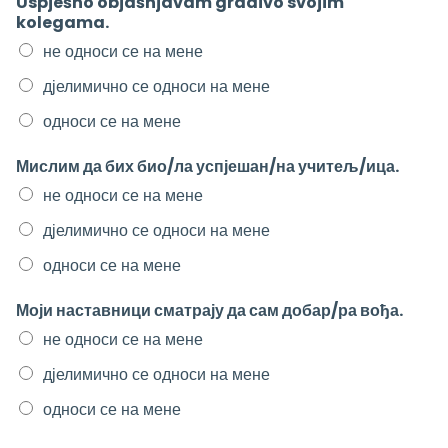
Uspješno objašnjavam gradivo svojim
kolegama.
не односи се на мене
дјелимично се односи на мене
односи се на мене
Мислим да бих био/ла успјешан/на учитељ/ица.
не односи се на мене
дјелимично се односи на мене
односи се на мене
Моји наставници сматрају да сам добар/ра вођа.
не односи се на мене
дјелимично се односи на мене
односи се на мене