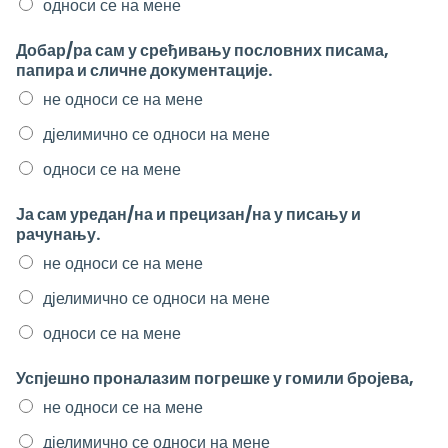
односи се на мене
Добар/ра сам у сређивању пословних писама,
папира и сличне документације.
не односи се на мене
дјелимично се односи на мене
односи се на мене
Ја сам уредан/на и прецизан/на у писању и
рачунању.
не односи се на мене
дјелимично се односи на мене
односи се на мене
Успјешно проналазим погрешке у гомили бројева,
не односи се на мене
дјелимично се односи на мене