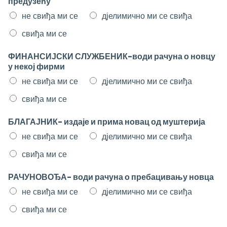
предузећу
не свиђа ми се
дјелимично ми се свиђа
свиђа ми се
ФИНАНСИЈСКИ СЛУЖБЕНИК-води рачуна о новцу
у некој фирми
не свиђа ми се
дјелимично ми се свиђа
свиђа ми се
БЛАГАЈНИК- издаје и прима новац од муштерија
не свиђа ми се
дјелимично ми се свиђа
свиђа ми се
РАЧУНОВОЂА- води рачуна о пребацивању новца
не свиђа ми се
дјелимично ми се свиђа
свиђа ми се