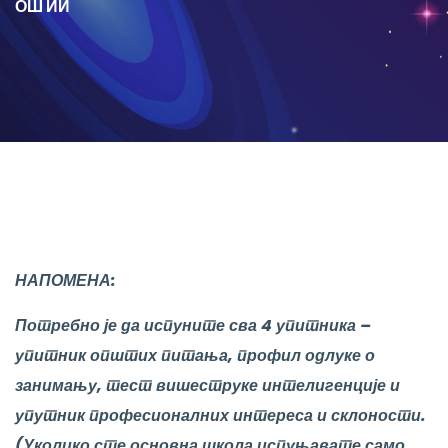
ОШ ИИ
НАПОМЕНА:
Потребно је да испуните сва 4 упитника –
упитник општих питања, профил одлуке о
занимању, тест вишеструке интелигенције и
упутник професионалних интереса и склоности.
(Уколико сте основна школа испуњавате само