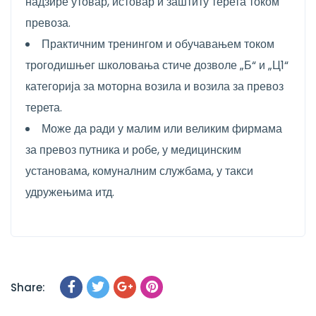
надзире утовар, истовар и заштиту терета током
превоза.
Практичним тренингом и обучавањем током
трогодишњег школовања стиче дозволе „Б“ и „Ц1“
категорија за моторна возила и возила за превоз
терета.
Може да ради у малим или великим фирмама
за превоз путника и робе, у медицинским
установама, комуналним службама, у такси
удружењима итд.
Share: