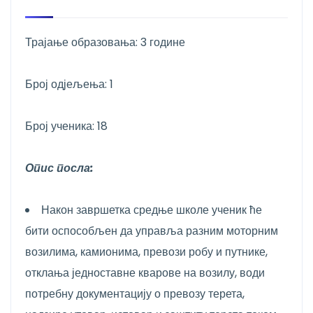
Трајање образовања: 3 године
Број одјељења: 1
Број ученика: 18
Опис посла:
Након завршетка средње школе ученик ће
бити оспособљен да управља разним моторним
возилима, камионима, превози робу и путнике,
отклања једноставне кварове на возилу, води
потребну документацију о превозу терета,