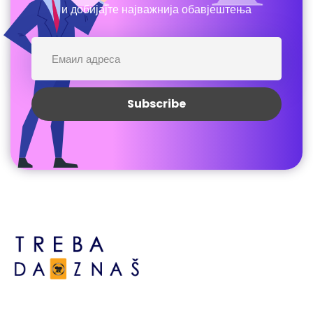
и добијајте најважнија обавјештења
Босне сребрене бр.6,