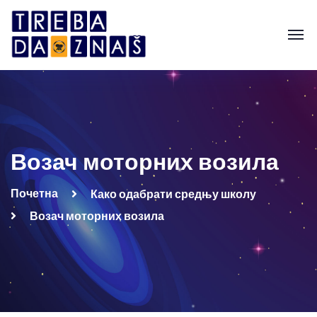
Возач моторних возила
Почетна
Како одабрати средњу школу
Возач моторних возила