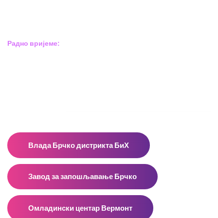
Брчко дистрикт БиХ
Босна и Херцеговина
Радно вријеме:
Пон – Пет: 8:00 – 16:00
Суб – Нед: Не радимо
Адресар
Влада Брчко дистрикта БиХ
Завод за запошљавање Брчко
Омладински центар Вермонт