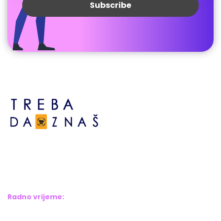
Bosne srebrene br.6,
Brčko distrikt BiH
Bosna i Hercegovina
Radno vrijeme:
Pon – Pet: 8:00 – 16:00