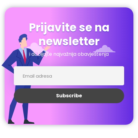
Prijavite se na
newsletter
i dobijajte najvažnija obavještenja