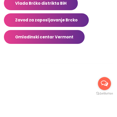
Vlada Brčko distrikta BiH
Zavod za zaposljavanje Brcko
Omladinski centar Vermont
Facebook
2026 © Sva prava zadržana TrebaDaZnas.com – Stranicu