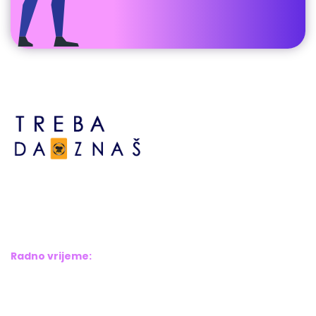
Bosne srebrene br.6,
Brčko distrikt BiH
Bosna i Hercegovina
Radno vrijeme:
Pon – Pet: 8:00 – 16:00
Sub – Ned: Ne radimo