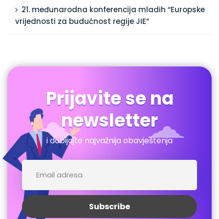
21. međunarodna konferencija mladih “Europske
vrijednosti za budućnost regije JIE”
Prijavite se na
newsletter
i dobijajte najvažnija obavještenja