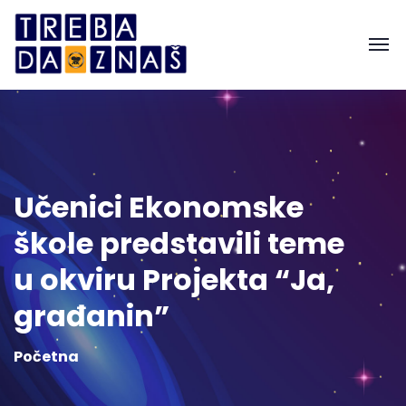
Učenici Ekonomske
škole predstavili teme
u okviru Projekta “Ja,
građanin”
Početna