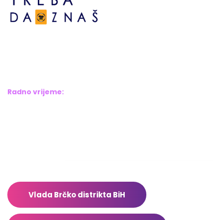
Bosne srebrene br.6,
Brčko distrikt BiH
Bosna i Hercegovina
Radno vrijeme:
Pon – Pet: 8:00 – 16:00
Sub – Ned: Ne radimo
Adresar
Vlada Brčko distrikta BiH