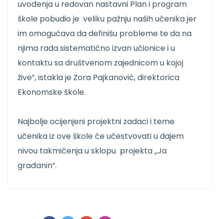
uvođenja u redovan nastavni Plan i program
škole pobudio je veliku pažnju naših učenika jer
im omogućava da definišu probleme te da na
njima rada sistematično izvan učionice i u
kontaktu sa društvenom zajednicom u kojoj
žive”, istakla je Zora Pajkanović, direktorica
Ekonomske škole.
Najbolje ocijenjeni projektni zadaci i teme
učenika iz ove škole će učestvovati u dajem
nivou takmičenja u sklopu projekta „Ja
građanin”.