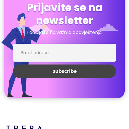
Prijavite se na
newsletter
i dobijajte najvažnija obavještenja