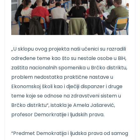
„U sklopu ovog projekta naši učenici su razradili
određene teme kao što su nestale osobe u BiH,
zaštita nacionalnih spomenika u Brčko distriktu,
problem nedostatka praktične nastave u
Ekonomskoj školi kao i dječiji dispanzer i druge
teme koje se odnose na zdravstveni sistem u
Brčko distriktu“, istakla je Amela Jašarević,
profesor Demorkratije i ljudskih prava.
“Predmet Demokratija i ljudska prava od samog