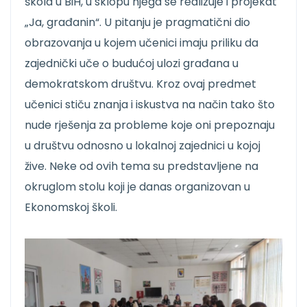
škola u BiH, u sklopu njega se realizuje i projekat
„Ja, građanin“. U pitanju je pragmatični dio
obrazovanja u kojem učenici imaju priliku da
zajednički uče o budućoj ulozi građana u
demokratskom društvu. Kroz ovaj predmet
učenici stiču znanja i iskustva na način tako što
nude rješenja za probleme koje oni prepoznaju
u društvu odnosno u lokalnoj zajednici u kojoj
žive. Neke od ovih tema su predstavljene na
okruglom stolu koji je danas organizovan u
Ekonomskoj školi.