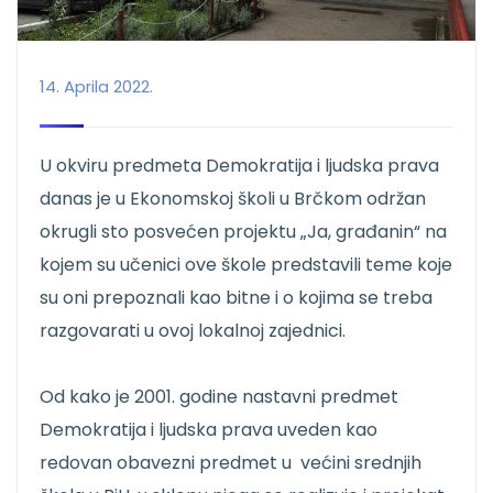
14. Aprila 2022.
U okviru predmeta Demokratija i ljudska prava
danas je u Ekonomskoj školi u Brčkom održan
okrugli sto posvećen projektu „Ja, građanin“ na
kojem su učenici ove škole predstavili teme koje
su oni prepoznali kao bitne i o kojima se treba
razgovarati u ovoj lokalnoj zajednici.
Od kako je 2001. godine nastavni predmet
Demokratija i ljudska prava uveden kao
redovan obavezni predmet u većini srednjih