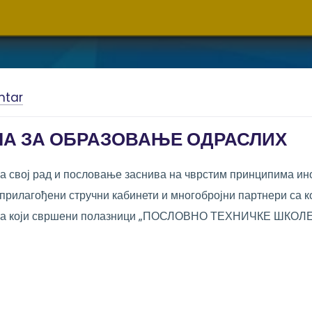
ntar
А ЗА ОБРАЗОВАЊЕ ОДРАСЛИХ
ј рад и пословање заснива на чврстим принципима инов
рилагођени стручни кабинети и многобројни партнери са 
нања који свршени полазници „ПОСЛОВНО ТЕХНИЧКЕ ШКОЛЕ“