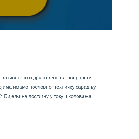
ативности и друштвене одговорности.
којима имамо пословно-техничку сарадњу,
 Бијељина достигну у току школовања.