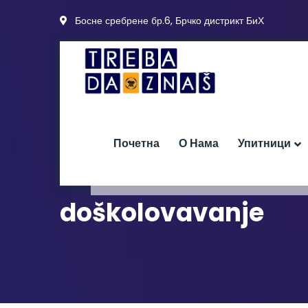
Босне сребрене бр.6, Брчко дистрикт БиХ
Почетна
О Нама
Упитници
doškolovavanje