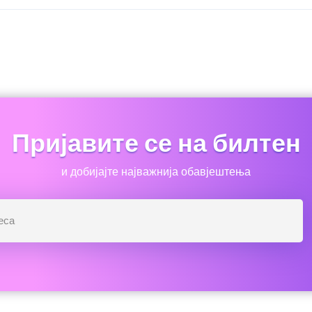
Пријавите се на билтен
и добијајте најважнија обавјештења