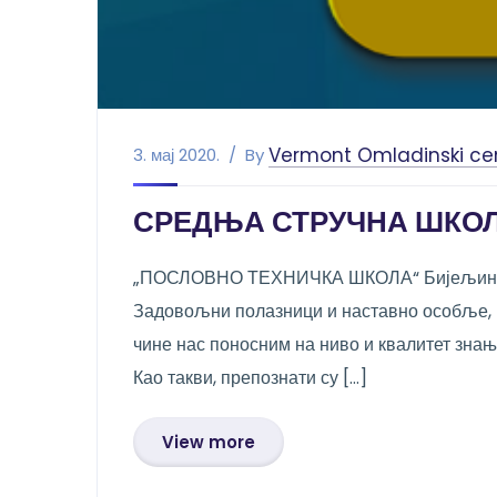
Vermont Omladinski ce
3. мај 2020.
By
СРЕДЊА СТРУЧНА ШКОЛ
„ПОСЛОВНО ТЕХНИЧКА ШКОЛА“ Бијељина сво
Задовољни полазници и наставно особље, п
чине нас поносним на ниво и квалитет з
Као такви, препознати су […]
View more