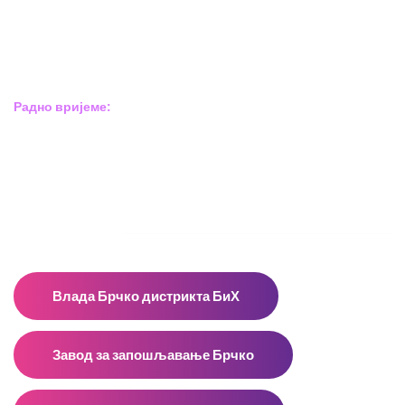
Босне сребрене бр.6,
Брчко дистрикт БиХ
Босна и Херцеговина
Радно вријеме:
Пон – Пет: 8:00 – 16:00
Суб – Нед: Не радимо
Адресар
Влада Брчко дистрикта БиХ
Завод за запошљавање Брчко