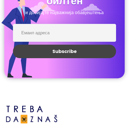
билтен
и добијајте најважнија обавјештења