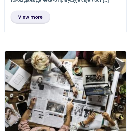
током дана да некако пригушује свјетлост […]
View more