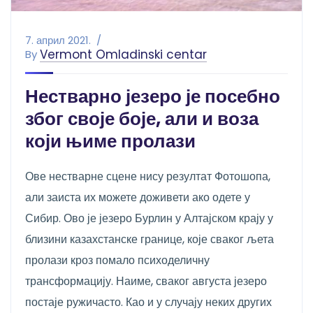
7. април 2021.
Vermont Omladinski centar
By
Нестварно језеро је посебно
због своје боје, али и воза
који њиме пролази
Ове нестварне сцене нису резултат Фотошопа,
али заиста их можете доживети ако одете у
Сибир. Ово је језеро Бурлин у Алтајском крају у
близини казахстанске границе, које сваког љета
пролази кроз помало психоделичну
трансформацију. Наиме, сваког августа језеро
постаје ружичасто. Као и у случају неких других