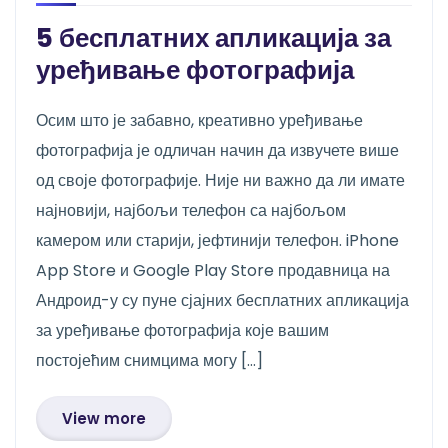
5 бесплатних апликација за
уређивање фотографија
Осим што је забавно, креативно уређивање
фотографија је одличан начин да извучете више
од своје фотографије. Није ни важно да ли имате
најновији, најбољи телефон са најбољом
камером или старији, јефтинији телефон. iPhone
App Store и Google Play Store продавница на
Андроид-у су пуне сјајних бесплатних апликација
за уређивање фотографија које вашим
постојећим снимцима могу […]
View more