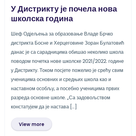
У Дистрикту је почела нова
школска година
Шеф Одјељења за образовање Владе Брчко
дистрикта Босне и Херцеговине Зоран Булатовић
данас је са сарадницима обишао неколико школа
поводом почетка нове школске 2021/2022. године
у Дистрикту. Током посјете пожелио је срећу свим
ученицима основних и средњих школа као и
наставном особљу, а посебно ученицима првих
разреда основне школе. „Са задовољством
констатујем да је настава […]
View more