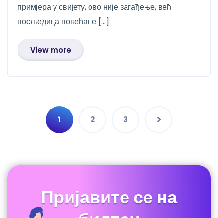
примјера у свијету, ово није загађење, већ
посљедица повећане […]
View more
1
2
3
Пријавите се на