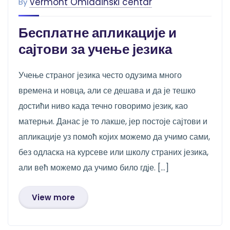
Vermont Omladinski centar
By
Бесплатне апликације и
сајтови за учење језика
Учење страног језика често одузима много
времена и новца, али се дешава и да је тешко
достићи ниво када течно говоримо језик, као
матерњи. Данас је то лакше, јер постоје сајтови и
апликације уз помоћ којих можемо да учимо сами,
без одласка на курсеве или школу страних језика,
али већ можемо да учимо било гдје. […]
View more