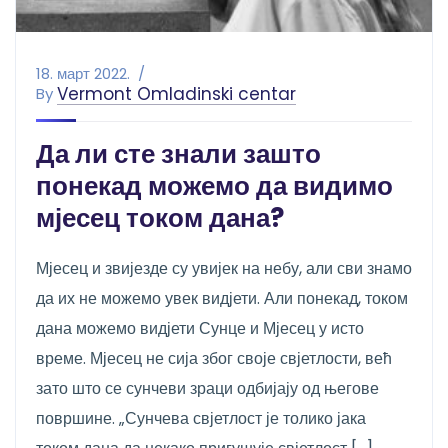
18. март 2022.
Vermont Omladinski centar
By
Да ли сте знали зашто
понекад можемо да видимо
мјесец током дана?
Мјесец и звијезде су увијек на небу, али сви знамо
да их не можемо увек видјети. Али понекад, током
дана можемо видјети Сунце и Мјесец у исто
време. Мјесец не сија због своје свјетлости, већ
зато што се сунчеви зраци одбијају од његове
површине. „Сунчева свјетлост је толико јака