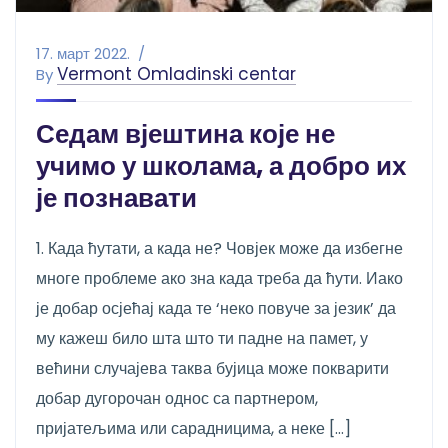
17. март 2022.
Vermont Omladinski centar
By
Седам вјештина које не
учимо у школама, а добро их
је познавати
1. Када ћутати, а када не? Човјек може да избегне
многе проблеме ако зна када треба да ћути. Иако
је добар осјећај када те ‘неко повуче за језик’ да
му кажеш било шта што ти падне на памет, у
већини случајева таква бујица може покварити
добар дугорочан однос са партнером,
пријатељима или сарадницима, а неке […]