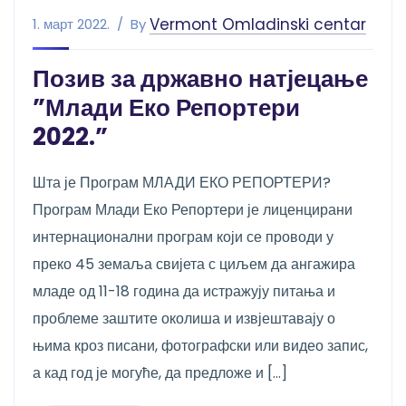
Vermont Omladinski centar
1. март 2022.
By
Позив за државно натјецање
”Млади Еко Репортери
2022.”
Шта је Програм МЛАДИ ЕКО РЕПОРТЕРИ?
Програм Млади Еко Репортери је лиценцирани
интернационални програм који се проводи у
преко 45 земаља свијета с циљем да ангажира
младе од 11-18 година да истражују питања и
проблеме заштите околиша и извјештавају о
њима кроз писани, фотографски или видео запис,
а кад год је могуће, да предложе и […]