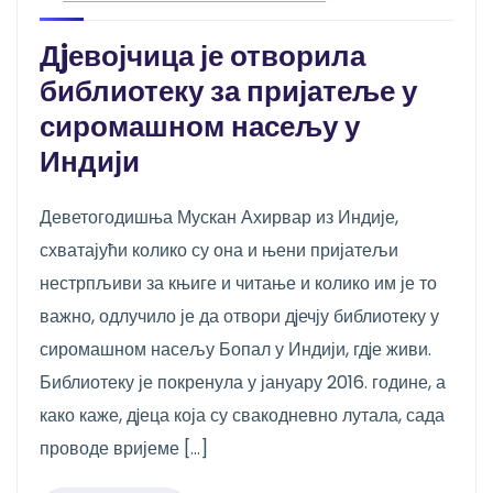
Дjевојчица је отворила
библиотеку за пријатеље у
сиромашном насељу у
Индији
Деветогодишња Мускан Ахирвар из Индије,
схватајући колико су она и њени пријатељи
нестрпљиви за књиге и читање и колико им је то
важно, одлучило је да отвори дjечју библиотеку у
сиромашном насељу Бопал у Индији, гдjе живи.
Библиотеку је покренула у јануару 2016. године, а
како каже, дjеца која су свакодневно лутала, сада
проводе вријеме […]