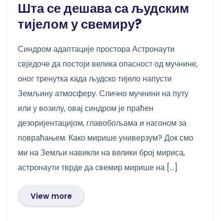
Шта се дешава са људским
тијелом у свемиру?
Синдром адаптације простора Астронаути
свједоче да постоји велика опасност од мучнине,
оног тренутка када људско тијело напусти
Земљину атмосферу. Слично мучнини на путу
или у возилу, овај синдром је праћен
дезоријентацијом, главобољама и нагоном за
повраћањем. Како мирише универзум? Док смо
ми на Земљи навикли на велики број мириса,
астронаути тврде да свемир мирише на […]
View more