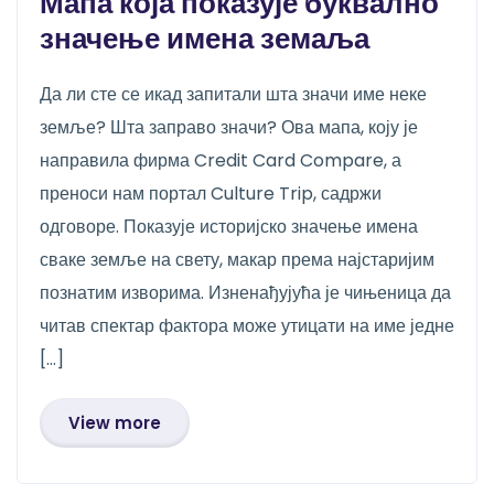
Мапа која показује буквално
значење имена земаља
Да ли сте се икад запитали шта значи име неке
земље? Шта заправо значи? Ова мапа, коју је
направила фирма Credit Card Compare, а
преноси нам портал Culture Trip, садржи
одговоре. Показује историјско значење имена
сваке земље на свету, макар према најстаријим
познатим изворима. Изненађујућа је чињеница да
читав спектар фактора може утицати на име једне
[…]
View more