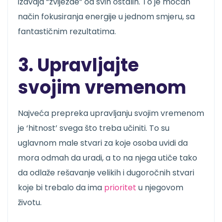
izdvaja “zvijezde” od svih ostalih. To je moćan
način fokusiranja energije u jednom smjeru, sa
fantastičnim rezultatima.
3. Upravljajte
svojim vremenom
Najveća prepreka upravljanju svojim vremenom
je ‘hitnost’ svega što treba učiniti. To su
uglavnom male stvari za koje osoba uvidi da
mora odmah da uradi, a to na njega utiče tako
da odlaže rešavanje velikih i dugoročnih stvari
koje bi trebalo da ima
prioritet
u njegovom
životu.