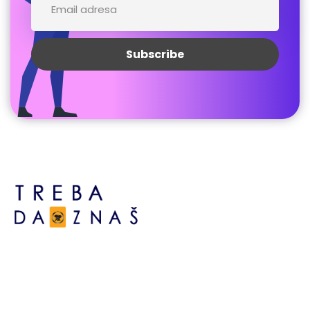
Bosne srebrene br.6,
Brčko distrikt BiH
Bosna i Hercegovina