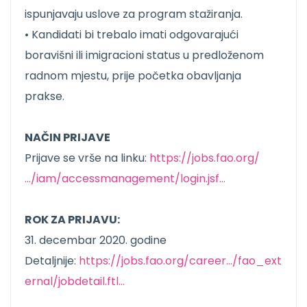
ispunjavaju uslove za program stažiranja.
• Kandidati bi trebalo imati odgovarajući
boravišni ili imigracioni status u predloženom
radnom mjestu, prije početka obavljanja
prakse.
NAČIN PRIJAVE
Prijave se vrše na linku:
https://jobs.fao.org/
…/iam/accessmanagement/login.jsf…
ROK ZA PRIJAVU:
31. decembar 2020. godine
Detaljnije:
https://jobs.fao.org/career…/fao_ext
ernal/jobdetail.ftl…