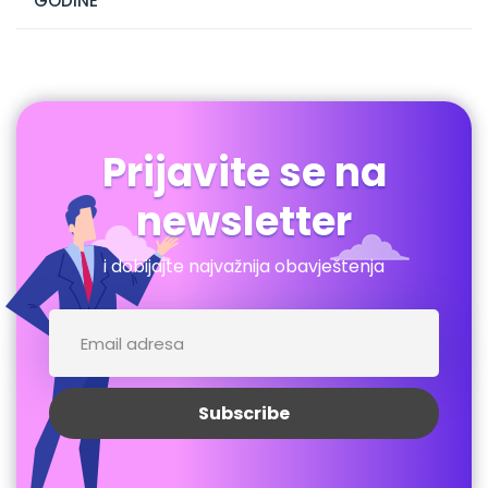
GODINE
Prijavite se na
newsletter
i dobijajte najvažnija obavještenja