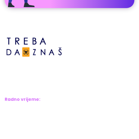
Bosne srebrene br.6,
Brčko distrikt BiH
Bosna i Hercegovina
Radno vrijeme:
Pon – Pet: 8:00 – 16:00
Sub – Ned: Ne radimo