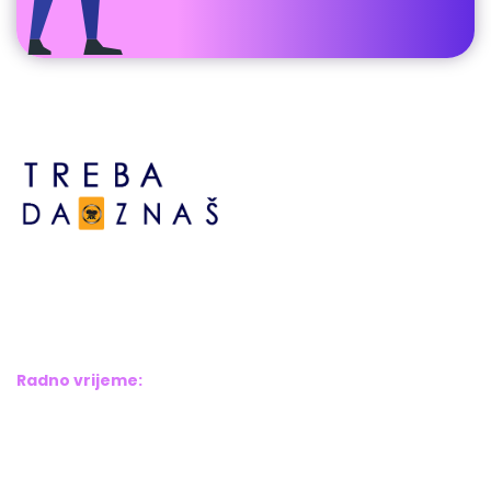
Bosne srebrene br.6,
Brčko distrikt BiH
Bosna i Hercegovina
Radno vrijeme:
Pon – Pet: 8:00 – 16:00
Sub – Ned: Ne radimo