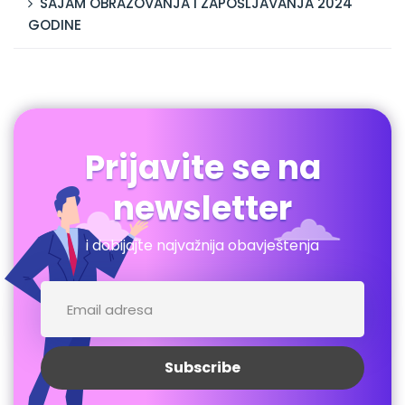
SAJAM OBRAZOVANJA I ZAPOŠLJAVANJA 2024
GODINE
Prijavite se na
newsletter
i dobijajte najvažnija obavještenja