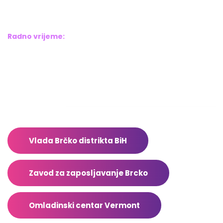
Brčko distrikt BiH
Bosna i Hercegovina
Radno vrijeme:
Pon – Pet: 8:00 – 16:00
Sub – Ned: Ne radimo
Adresar
Vlada Brčko distrikta BiH
Zavod za zaposljavanje Brcko
Omladinski centar Vermont