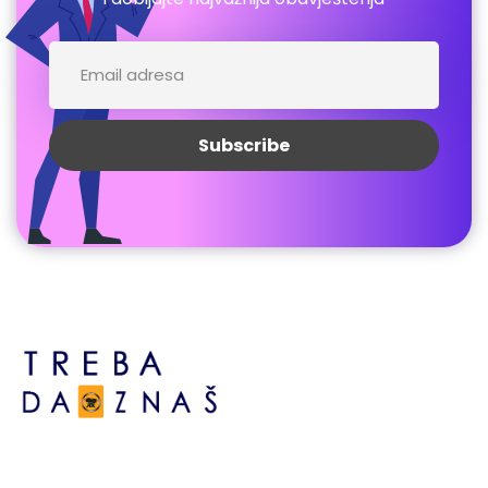
Bosne srebrene br.6,