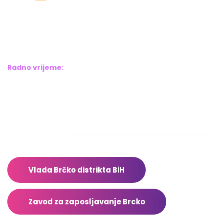
Bosne srebrene br.6,
Brčko distrikt BiH
Bosna i Hercegovina
Radno vrijeme:
Pon – Pet: 8:00 – 16:00
Sub – Ned: Ne radimo
Adresar
Vlada Brčko distrikta BiH
Zavod za zaposljavanje Brcko