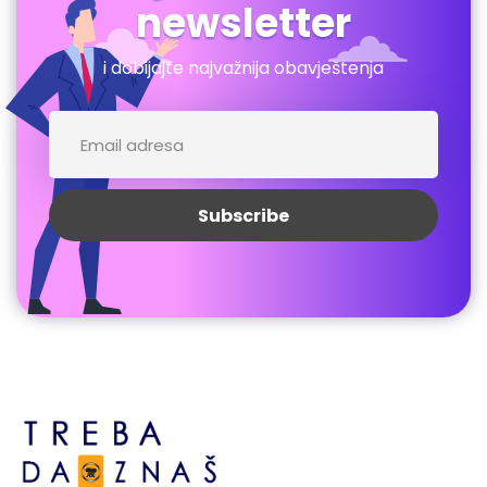
newsletter
i dobijajte najvažnija obavještenja