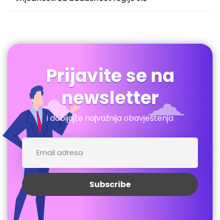
Prijavite se na
newsletter
i dobijajte najvažnija obavještenja