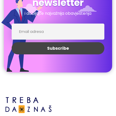
newsletter
i dobijajte najvažnija obavještenja