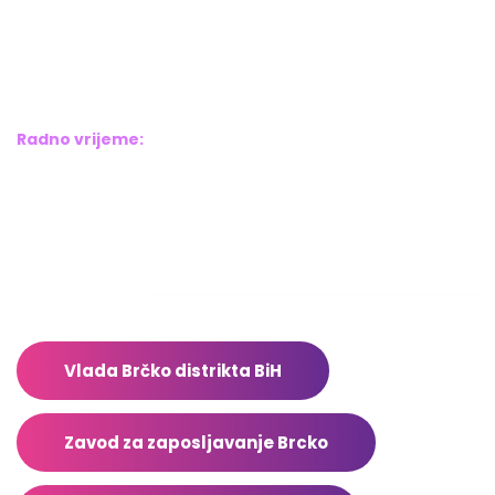
Bosne srebrene br.6,
Brčko distrikt BiH
Bosna i Hercegovina
Radno vrijeme:
Pon – Pet: 8:00 – 16:00
Sub – Ned: Ne radimo
Adresar
Vlada Brčko distrikta BiH
Zavod za zaposljavanje Brcko