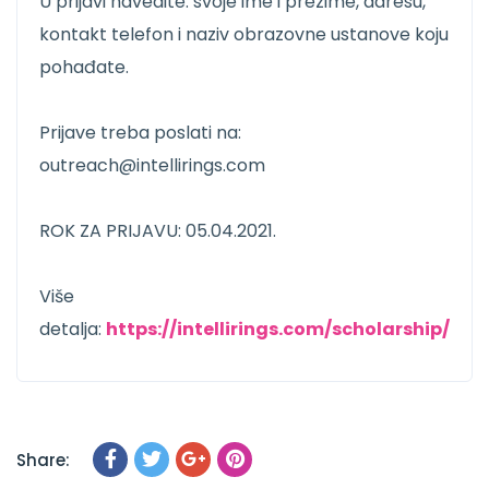
U prijavi navedite: svoje ime i prezime, adresu,
kontakt telefon i naziv obrazovne ustanove koju
pohađate.
Prijave treba poslati na:
outreach@intellirings.com
ROK ZA PRIJAVU: 05.04.2021.
Više
detalja:
https://intellirings.com/scholarship/
Share: