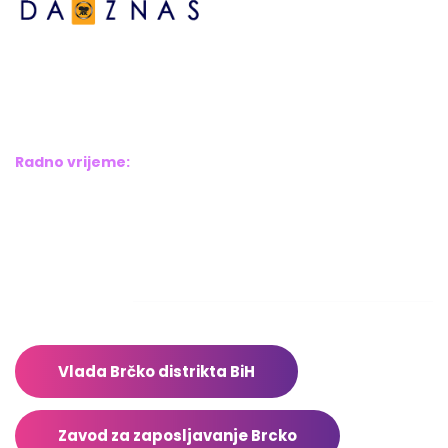
Bosne srebrene br.6,
Brčko distrikt BiH
Bosna i Hercegovina
Radno vrijeme:
Pon – Pet: 8:00 – 16:00
Sub – Ned: Ne radimo
Adresar
Vlada Brčko distrikta BiH
Zavod za zaposljavanje Brcko