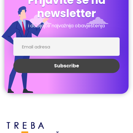
Prijavite se na
newsletter
i dobijajte najvažnija obavještenja