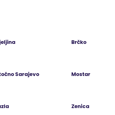
jeljina
Brčko
točno Sarajevo
Mostar
uzla
Zenica