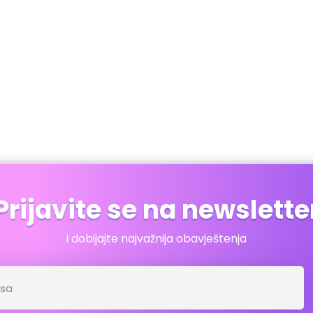
Prijavite se na newslette
i dobijajte najvažnija obavještenja