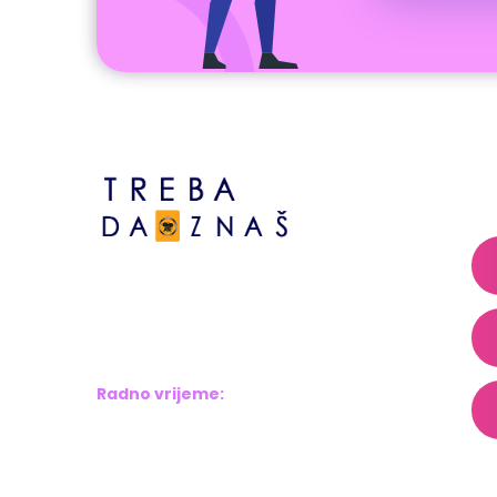
A
Bosne srebrene br.6,
Brčko distrikt BiH
Bosna i Hercegovina
Radno vrijeme:
Pon – Pet: 8:00 – 16:00
Sub – Ned: Ne radimo