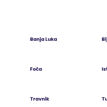
Banja Luka
Bi
Foča
Is
Travnik
T