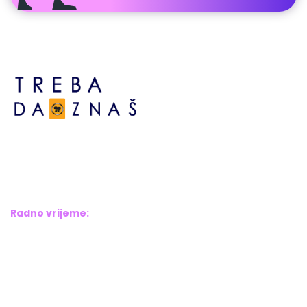
Bosne srebrene br.6,
Brčko distrikt BiH
Bosna i Hercegovina
Radno vrijeme:
Pon – Pet: 8:00 – 16:00
Sub – Ned: Ne radimo