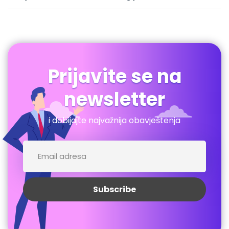
Prijavite se na
newsletter
i dobijajte najvažnija obavještenja