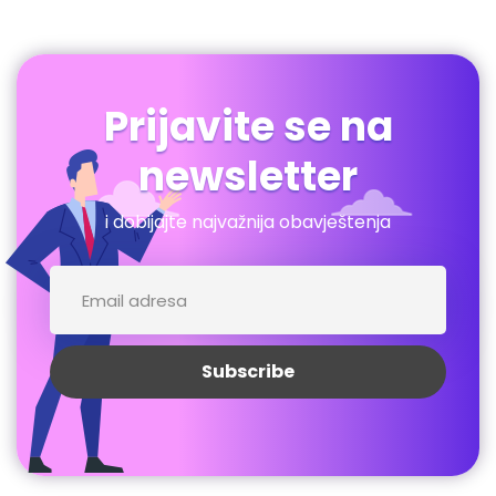
Prijavite se na
newsletter
i dobijajte najvažnija obavještenja