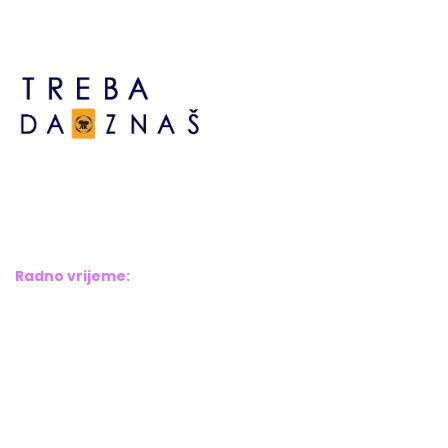
Bosne srebrene br.6,
Brčko distrikt BiH
Bosna i Hercegovina
Radno vrijeme:
Pon – Pet: 8:00 – 16:00
Sub – Ned: Ne radimo
Adresar