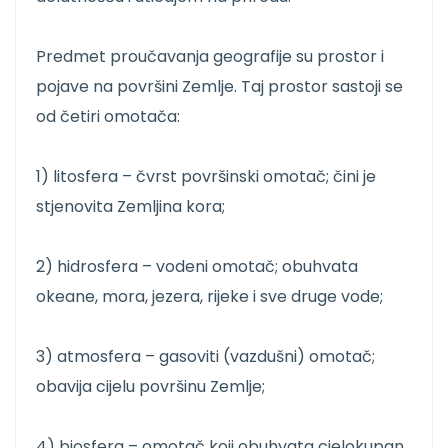
Predmet proučavanja geografije su prostor i
pojave na površini Zemlje. Taj prostor sastoji se
od četiri omotača:
1) litosfera – čvrst površinski omotač; čini je
stjenovita Zemljina kora;
2) hidrosfera – vodeni omotač; obuhvata
okeane, mora, jezera, rijeke i sve druge vode;
3) atmosfera – gasoviti (vazdušni) omotač;
obavija cijelu površinu Zemlje;
4) biosfera – omotač koji obuhvata cjelokupan