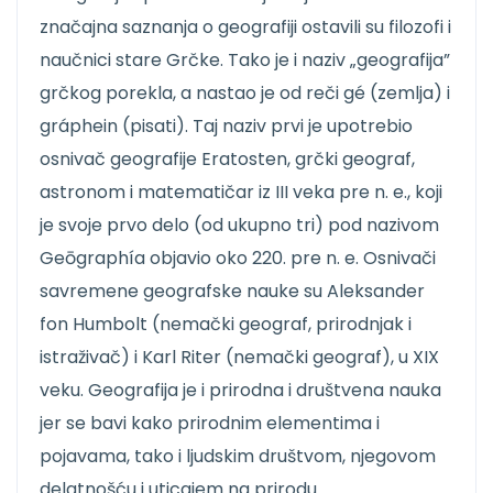
značajna saznanja o geografiji ostavili su filozofi i
naučnici stare Grčke. Tako je i naziv „geografija”
grčkog porekla, a nastao je od reči gé (zemlja) i
gráphein (pisati). Taj naziv prvi je upotrebio
osnivač geografije Eratosten, grčki geograf,
astronom i matematičar iz III veka pre n. e., koji
je svoje prvo delo (od ukupno tri) pod nazivom
Geōgraphía objavio oko 220. pre n. e. Osnivači
savremene geografske nauke su Aleksander
fon Humbolt (nemački geograf, prirodnjak i
istraživač) i Karl Riter (nemački geograf), u XIX
veku. Geografija je i prirodna i društvena nauka
jer se bavi kako prirodnim elementima i
pojavama, tako i ljudskim društvom, njegovom
delatnošću i uticajem na prirodu.