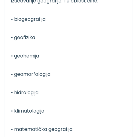
izučavanje geografije. Tu oblast čine:
• biogeografija
• geofizika
• geohemija
• geomorfologija
• hidrologija
• klimatologija
• matematička geografija