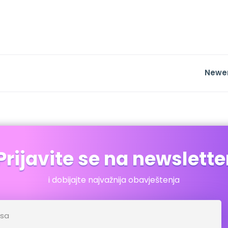
Newe
Prijavite se na newslette
i dobijajte najvažnija obavještenja