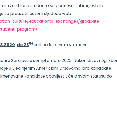
rogram za strane studente se podnose o
nline,
ostale
mogu se preuzeti putem sljedeće web
ation-culture/educational-exchanges/graduate-
-student-program/
59
08.2020
do 23
sati po lokalnom vremenu.
održani u Sarajevu u semptembru 2020. Nakon državnog izbo
endije u Sjedinjenim Američkim Državama bira kandidate
menovane kandidate obavijestit će o svom statusu do