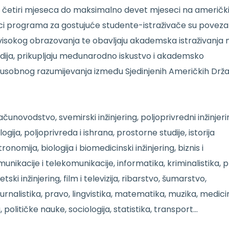
o četiri mjeseca do maksimalno devet mjeseci na američ
ici programa za gostujuće studente-istraživače su poveza
visokog obrazovanja te obavljaju akademska istraživanja 
dija, prikupljaju međunarodno iskustvo i akademsko
sobnog razumijevanja između Sjedinjenih Američkih Drža
 Računovodstvo, svemirski inžinjering, poljoprivredni inžinjeri
gija, poljoprivreda i ishrana, prostorne studije, istorija
omija, biologija i biomedicinski inžinjering, biznis i
munikacije i telekomunikacije, informatika, kriminalistika, p
ki inžinjering, film i televizija, ribarstvo, šumarstvo,
, žurnalistika, pravo, lingvistika, matematika, muzika, medici
ja, političke nauke, sociologija, statistika, transport…