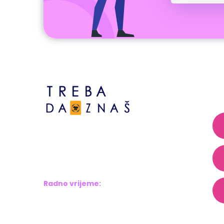
A
Bosne srebrene br.6,
Brčko distrikt BiH
Bosna i Hercegovina
Radno vrijeme:
Pon – Pet: 8:00 – 16:00
Sub – Ned: Ne radimo