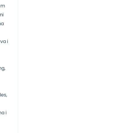
kim
ni
na
va i
ng,
les,
na i