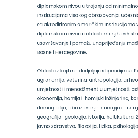
diplomskom nivou u trajanju od minimaln
Institucijama visokog obrazovanja. Učesn
sa akreditiranim američkim Institucijama 
diplomskom nivou u oblastima njihovih stu
usavršavanje i pomažu unaprijeđenju mađu
Bosne i Hercegovine.
Oblasti iz kojih se dodjeljuju stipendije su:
agronomija, veterina, antropologija, arheolo
umjetnosti i menadžment u umjetnosti, astron
ekonomija, hemija i hemijski inžinjering, ko
demografija, obrazovanje, energija i energets
geografija i geologija, istorija, holtikultura
javno zdravstvo, filozofija, fizika, psihologi