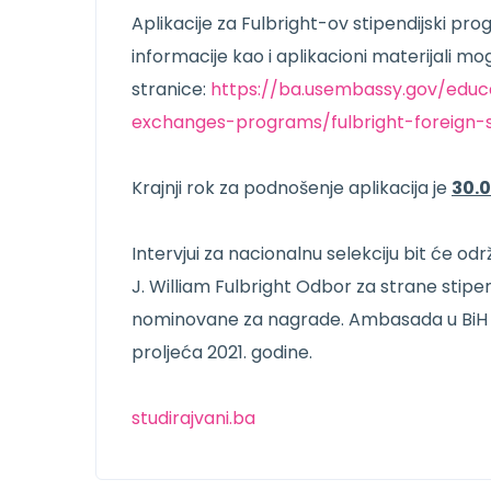
Aplikacije za Fulbright-ov stipendijski p
informacije kao i aplikacioni materijali 
stranice:
https://ba.usembassy.gov/educ
exchanges-programs/fulbright-foreign
Krajnji rok za podnošenje aplikacija je
30.
Intervjui za nacionalnu selekciju bit će 
J. William Fulbright Odbor za strane stip
nominovane za nagrade. Ambasada u BiH i
proljeća 2021. godine.
studirajvani.ba