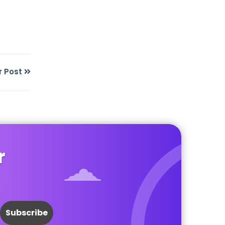
r Post
r