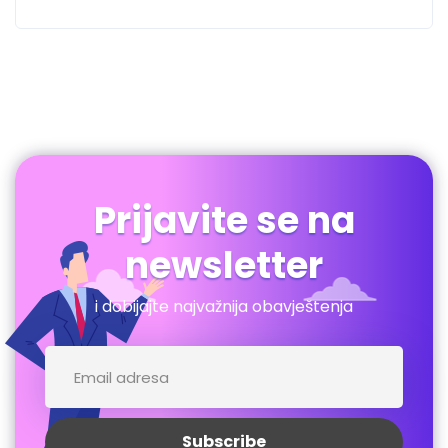
Prijavite se na
newsletter
i dobijajte najvažnija obavještenja