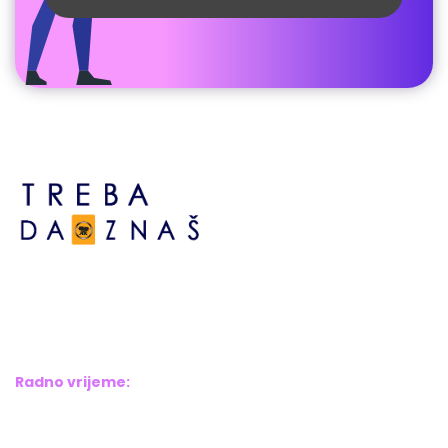
Bosne srebrene br.6,
Brčko distrikt BiH
Bosna i Hercegovina
Radno vrijeme:
Pon – Pet: 8:00 – 16:00
Sub – Ned: Ne radimo