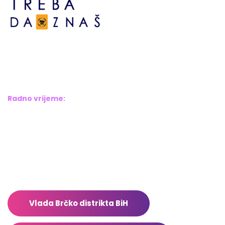
Bosne srebrene br.6,
Brčko distrikt BiH
Bosna i Hercegovina
Radno vrijeme:
Pon – Pet: 8:00 – 16:00
Sub – Ned: Ne radimo
Adresar
Vlada Brčko distrikta BiH