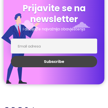
Prijavite se na
newsletter
i dobijajte najvažnija obavještenja