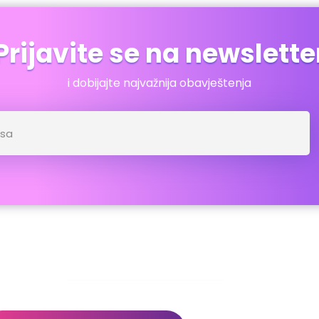
Prijavite se na newslette
i dobijajte najvažnija obavještenja
dresar