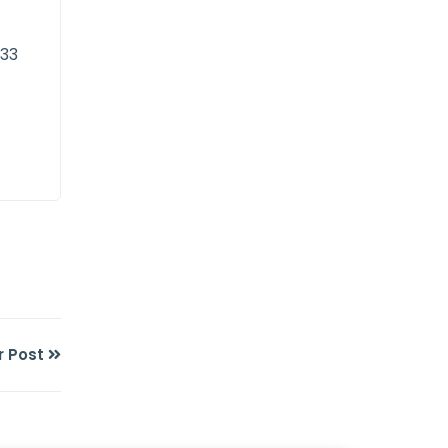
 33
r Post