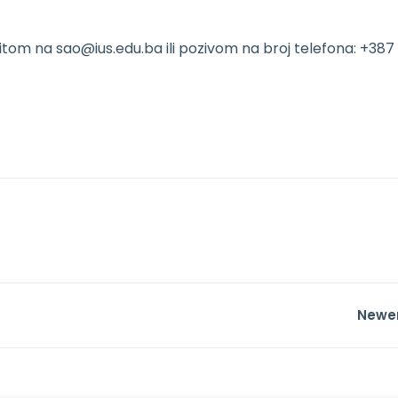
pitom na
sao@ius.edu.ba
ili pozivom na broj telefona: +387
Newe