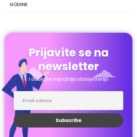
GODINE
Prijavite se na
newsletter
i dobijajte najvažnija obavještenja