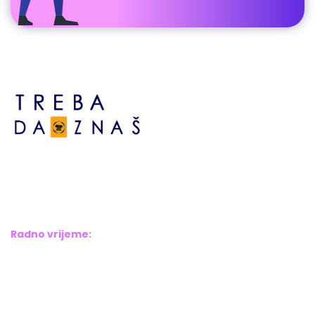
Bosne srebrene br.6,
Brčko distrikt BiH
Bosna i Hercegovina
Radno vrijeme:
Pon – Pet: 8:00 – 16:00
Sub – Ned: Ne radimo