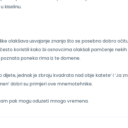
u kiselinu.
like olakšava usvajanje znanja što se posebno dobro očitu
o često koristili kako bi osnovcima olakšali pamćenje nekih
 poznata poneka rima iz te domene.
ijete, jednak je zbroju kvadrata nad obje katete’ i ‘Ja z
men’ dobri su primjeri ove mnemotehnike.
 ili vam pak mogu oduzeti mnogo vremena.