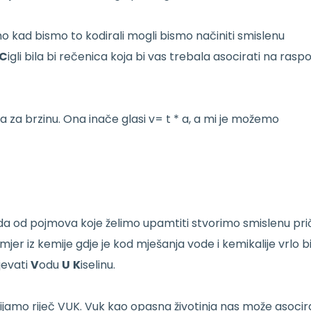
o kad bismo to kodirali mogli bismo načiniti smislenu
C
igli bila bi rečenica koja bi vas trebala asocirati na rasp
a za brzinu. Ona inače glasi v= t * a, a mi je možemo
 od pojmova koje želimo upamtiti stvorimo smislenu pri
jer iz kemije gdje je kod mješanja vode i kemikalije vrlo b
ijevati
V
odu
U
K
iselinu.
ijamo riječ VUK. Vuk kao opasna životinja nas može asocir