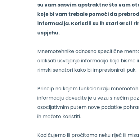
su vam sasvim apstraktne što vam ot
koje bi vam trebale pomoći da prebro
informacija. Koristili su ih stari Grci 
uspjehu.
Mnemotehnike odnosno specifične mentaln
olakšati usvajanje informacija koje bismo ina
rimski senatori kako bi impresionirali puk.
Princip na kojem funkcioniraju mnemotehni
informaciju dovedite je u vezu s nečim poz
asocijativnim putem nove podatke pohran
ih možete koristiti.
Kad čujemo ili pročitamo neku riječ ili mis