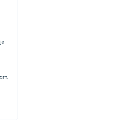
je
nam,