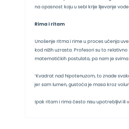
na opasnost koju u sebi krije lijevanje vode 
Rima i ritam
Unošenje ritma i rime u proces učenja uve
kod nižih uzrasta. Profesori su to relativn
matematičkih postulata, pa nam je svima
‘Kvadrat nad hipotenuzom, to znade svako d
jer sam lumen, gustoća je masa kroz volu
Ipak ritam i rima često nisu upotrebljivi