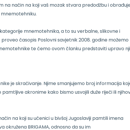
m na način na koji vaš mozak stvara predodžbu i obrađuj
u mnemotehniku.
 kategorije mnemotehnika, a to su verbalne, slikovne i
 je proveo časopis Poslovni savjetnik 2008. godine možemo
ne mnemotehnike te ćemo ovom članku predstaviti upravo nji
ike je skraćivanje. Njime smanjujemo broj informacija koj
mtljive akronime kako bismo usvojili duže riječi ili njiho
ačin na koji su učenici u bivšoj Jugoslaviji pamtili imena
ržava okružena BRIGAMA, odnosno da su im