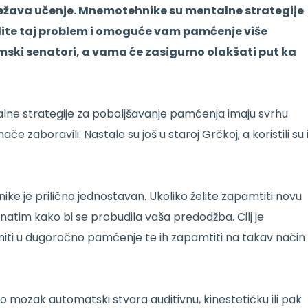
ežava učenje. Mnemotehnike su mentalne strategije
dite taj problem i omoguće vam pamćenje više
i rimski senatori, a vama će zasigurno olakšati put ka
e strategije za poboljšavanje pamćenja imaju svrhu
če zaboravili. Nastale su još u staroj Grčkoj, a koristili su i
ke je prilično jednostavan. Ukoliko želite zapamtiti novu
natim kako bi se probudila vaša predodžba. Cilj je
iti u dugoročno pamćenje te ih zapamtiti na takav način
ao mozak automatski stvara auditivnu, kinestetičku ili pak