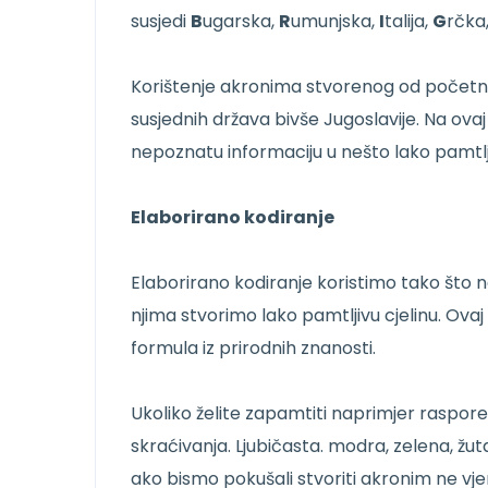
susjedi
B
ugarska,
R
umunjska,
I
talija,
G
rčka
Korištenje akronima stvorenog od početn
susjednih država bivše Jugoslavije. Na ovaj
nepoznatu informaciju u nešto lako pamtlj
Elaborirano kodiranje
Elaborirano kodiranje koristimo tako št
njima stvorimo lako pamtljivu cjelinu. Ov
formula iz prirodnih znanosti.
Ukoliko želite zapamtiti naprimjer raspore
skraćivanja. Ljubičasta. modra, zelena, ž
ako bismo pokušali stvoriti akronim ne 