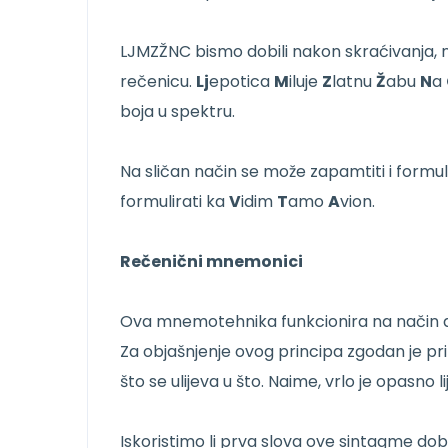
LJMZŽNC bismo dobili nakon skraćivanja, n
rečenicu.
Lj
epotica
M
iluje
Z
latnu
Ž
abu
N
a
boja u spektru.
Na sličan način se može zapamtiti i formul
formulirati ka
V
idim
T
amo
A
vion.
Rečenični mnemonici
Ova mnemotehnika funkcionira na način da
Za objašnjenje ovog principa zgodan je prim
što se ulijeva u što. Naime, vrlo je opasno l
Iskoristimo li prva slova ove sintagme dob