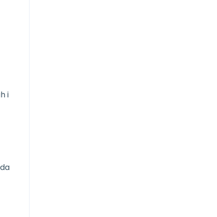
h i
 da