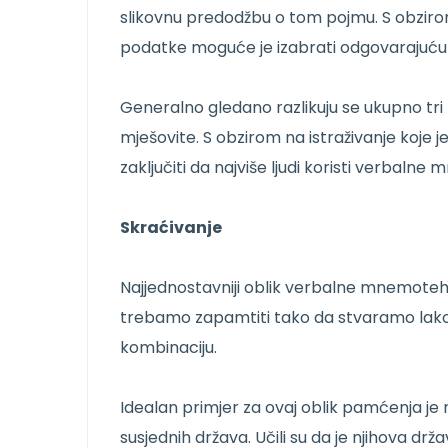
slikovnu predodžbu o tom pojmu. S obziro
podatke moguće je izabrati odgovarajuć
Generalno gledano razlikuju se ukupno tri
mješovite. S obzirom na istraživanje koje
zaključiti da najviše ljudi koristi verbal
Skraćivanje
Najjednostavniji oblik verbalne mnemotehn
trebamo zapamtiti tako da stvaramo lako pa
kombinaciju.
Idealan primjer za ovaj oblik pamćenja je n
susjednih država. Učili su da je njihova d