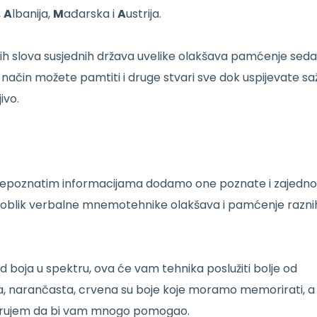
,
A
lbanija,
M
ađarska i
A
ustrija.
ih slova susjednih država uvelike olakšava pamćenje sed
 način možete pamtiti i druge stvari sve dok uspijevate sa
ivo.
o nepoznatim informacijama dodamo one poznate i zajedno
aj oblik verbalne mnemotehnike olakšava i pamćenje razni
d boja u spektru, ova će vam tehnika poslužiti bolje od
uta, narančasta, crvena su boje koje moramo memorirati, a
vjerujem da bi vam mnogo pomogao.