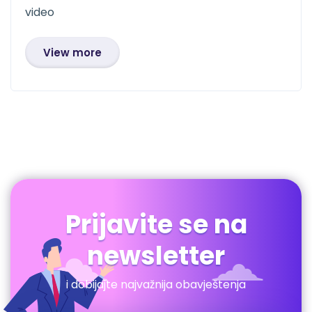
video
View more
Prijavite se na
newsletter
i dobijajte najvažnija obavještenja