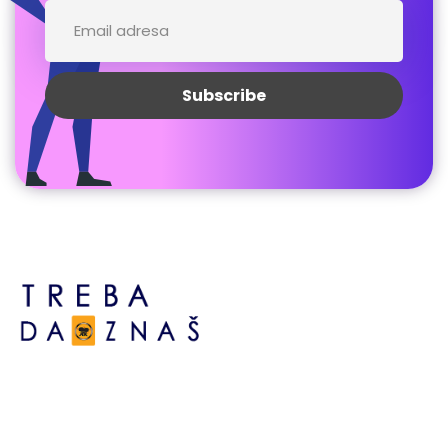
Bosne srebrene br.6,
Brčko distrikt BiH
Bosna i Hercegovina