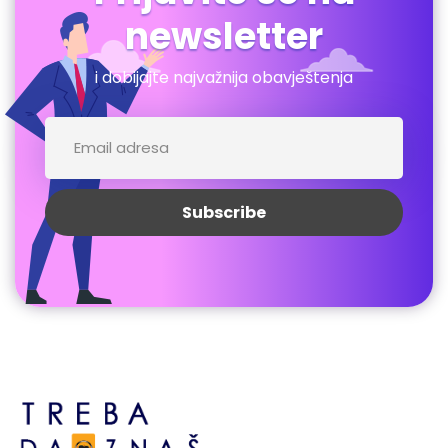
newsletter
i dobijajte najvažnija obavještenja