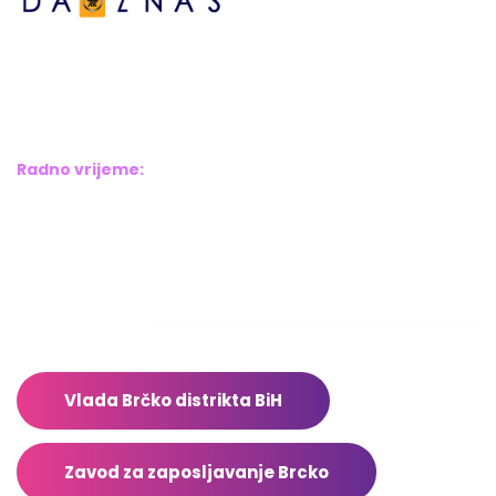
Bosne srebrene br.6,
Brčko distrikt BiH
Bosna i Hercegovina
Radno vrijeme:
Pon – Pet: 8:00 – 16:00
Sub – Ned: Ne radimo
Adresar
Vlada Brčko distrikta BiH
Zavod za zaposljavanje Brcko