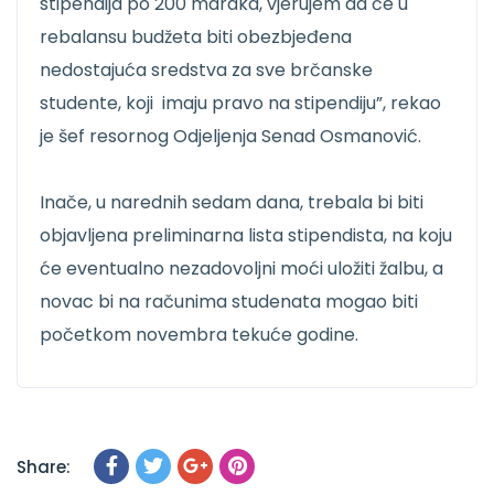
stipendija po 200 maraka, vjerujem da će u
rebalansu budžeta biti obezbjeđena
nedostajuća sredstva za sve brčanske
studente, koji imaju pravo na stipendiju”, rekao
je šef resornog Odjeljenja Senad Osmanović.
Inače, u narednih sedam dana, trebala bi biti
objavljena preliminarna lista stipendista, na koju
će eventualno nezadovoljni moći uložiti žalbu, a
novac bi na računima studenata mogao biti
početkom novembra tekuće godine.
Share: