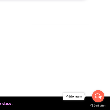
Facebook
Pišite nam
 d.o.o.