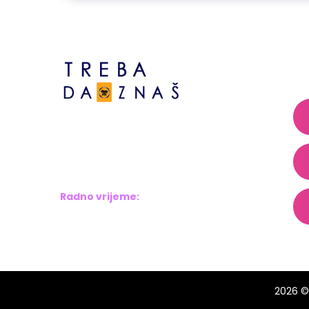
A
Bosne srebrene br.6,
Brčko distrikt BiH
Bosna i Hercegovina
Radno vrijeme:
Pon – Pet: 8:00 – 16:00
Sub – Ned: Ne radimo
2026 ©