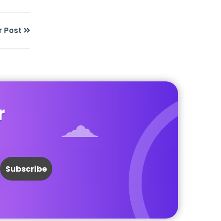
r Post
r