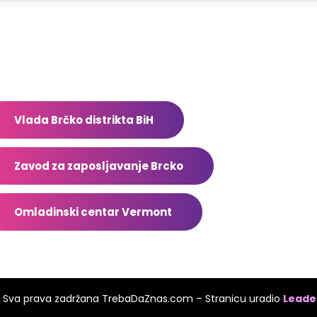
dresar
Vlada Brčko distrikta BiH
Zavod za zaposljavanje Brcko
Omladinski centar Vermont
 Sva prava zadržana TrebaDaZnas.com – Stranicu uradio
Leader