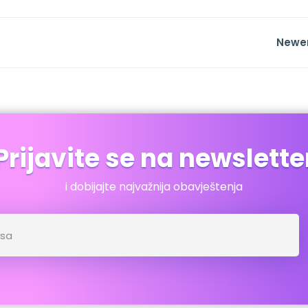
Newe
Prijavite se na newslette
i dobijajte najvažnija obavještenja