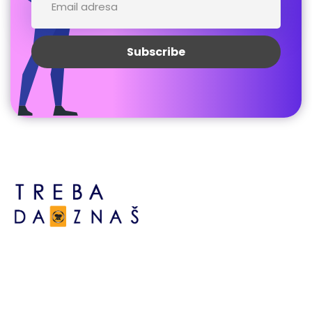
Bosne srebrene br.6,
Brčko distrikt BiH
Bosna i Hercegovina