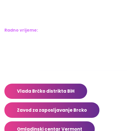
Bosne srebrene br.6,
Brčko distrikt BiH
Bosna i Hercegovina
Radno vrijeme:
Pon – Pet: 8:00 – 16:00
Sub – Ned: Ne radimo
Adresar
Vlada Brčko distrikta BiH
Zavod za zaposljavanje Brcko
Omladinski centar Vermont