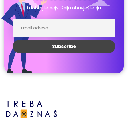
i dobijajte najvažnija obavještenja