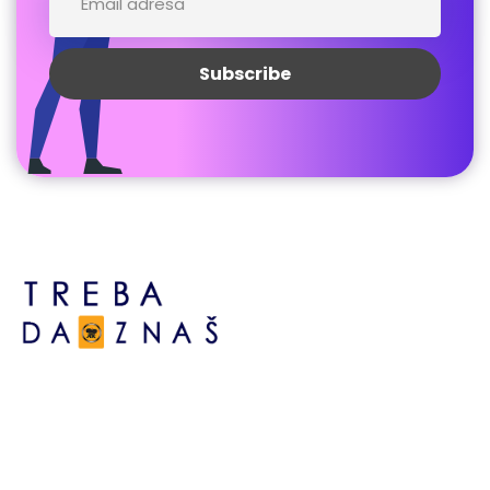
Bosne srebrene br.6,
Brčko distrikt BiH
Bosna i Hercegovina