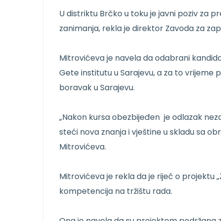
U distriktu Brčko u toku je javni poziv za p
zanimanja, rekla je direktor Zavoda za za
Mitrovićeva je navela da odabrani kandid
Gete institutu u Sarajevu, a za to vrijeme
boravak u Sarajevu.
„Nakon kursa obezbijeđen je odlazak neza
steći nova znanja i vještine u skladu sa 
Mitrovićeva.
Mitrovićeva je rekla da je riječ o projekt
kompetencija na tržištu rada.
Ona je navela da su projektom podržana zan