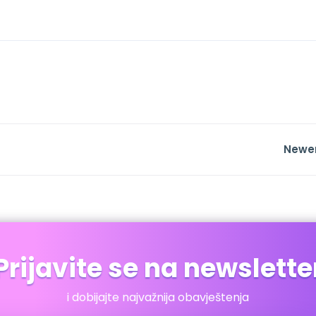
Newe
Prijavite se na newslette
i dobijajte najvažnija obavještenja