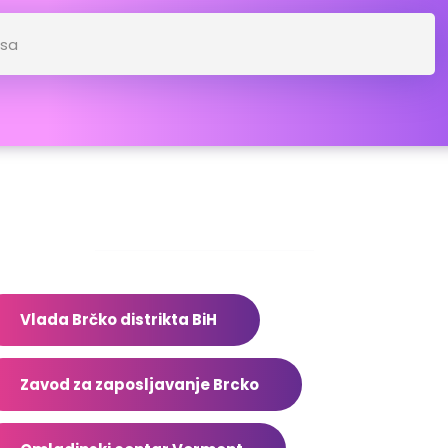
dresar
Vlada Brčko distrikta BiH
Zavod za zaposljavanje Brcko