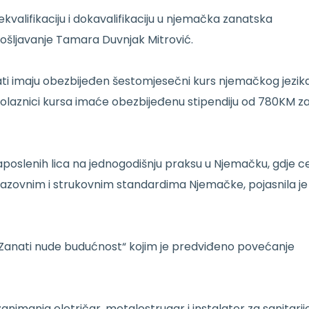
rekvalifikaciju i dokavalifikaciju u njemačka zanatska
pošljavanje Tamara Duvnjak Mitrović.
ati imaju obezbijeđen šestomjesečni kurs njemačkog jezik
 polaznici kursa imaće obezbijeđenu stipendiju od 780KM z
poslenih lica na jednogodišnju praksu u Njemačku, gdje c
obrazovnim i strukovnim standardima Njemačke, pojasnila je
u „Zanati nude budućnost“ kojim je predviđeno povećanje
imanja eletričar, metalostrugar i instalater za sanitarije