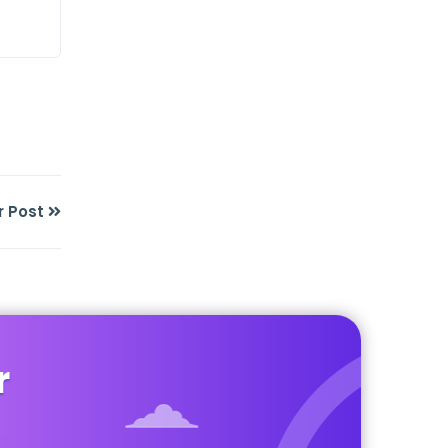
r Post
r