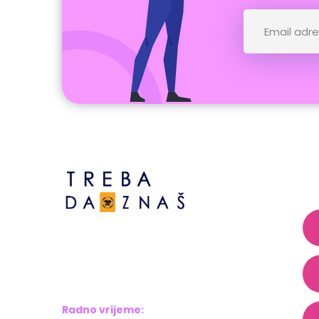
A
Bosne srebrene br.6,
Brčko distrikt BiH
Bosna i Hercegovina
Radno vrijeme: