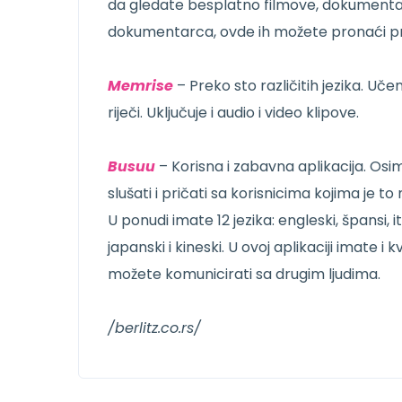
da gledate besplatno filmove, dokumentarce,
dokumentarca, ovde ih možete pronaći p
Memrise
– Preko sto različitih jezika. Uč
riječi. Uključuje i audio i video klipove.
Busuu
– Korisna i zabavna aplikacija. Osim
slušati i pričati sa korisnicima kojima je t
U ponudi imate 12 jezika: engleski, špansi, ita
japanski i kineski. U ovoj aplikaciji imate i k
možete komunicirati sa drugim ljudima.
/berlitz.co.rs/