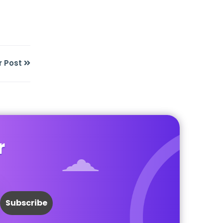
r Post
r