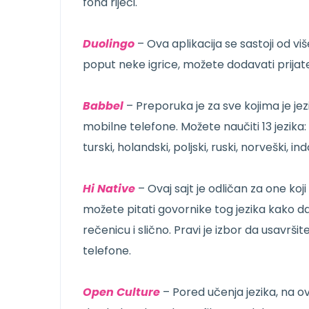
fond riječi.
Duolingo
– Ova aplikacija se sastoji od vi
poput neke igrice, možete dodavati prijatelj
Babbel
– Preporuka je za sve kojima je jez
mobilne telefone. Možete naučiti 13 jezika: n
turski, holandski, poljski, ruski, norveški, i
Hi Native
– Ovaj sajt je odličan za one koj
možete pitati govornike tog jezika kako da 
rečenicu i slično. Pravi je izbor da usavrši
telefone.
Open Culture
– Pored učenja jezika, na o