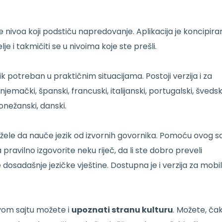
še nivoa koji podstiču napredovanje. Aplikacija je koncipira
e i takmičiti se u nivoima koje ste prešli.
ik potreban u praktičnim situacijama. Postoji verzija i za
jemački, španski, francuski, italijanski, portugalski, švedski
ndonežanski, danski.
i žele da nauče jezik od izvornih govornika. Pomoću ovog sa
pravilno izgovorite neku riječ, da li ste dobro preveli
te dosadašnje jezičke vještine. Dostupna je i verzija za mobi
vom sajtu možete i
upoznati stranu kulturu
. Možete, čak