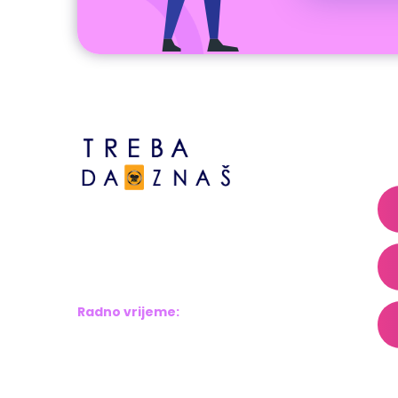
A
Bosne srebrene br.6,
Brčko distrikt BiH
Bosna i Hercegovina
Radno vrijeme:
Pon – Pet: 8:00 – 16:00
Sub – Ned: Ne radimo