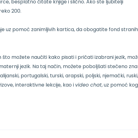
 besplatno čitate knjige i slično. Ako ste ljubitelji
reko 200.
enje uz pomoć zanimljivih kartica, da obogatite fond stranih
 što možete naučiti kako pisati i pričati izabrani jezik, mo
o maternji jezik. Na taj način, možete poboljšati stečeno zna
lijanski, portugalski, turski, arapski, poljski, njemački, ruski
vizove, interaktivne lekcije, kao i
video chat
, uz pomoć kog