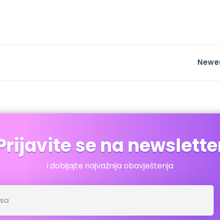
Newe
Prijavite se na newslette
i dobijajte najvažnija obavještenja