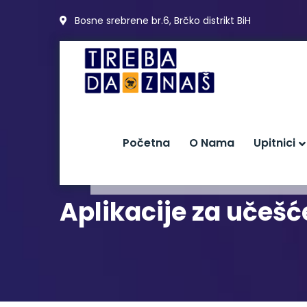
Bosne srebrene br.6, Brčko distrikt BiH
Početna
O Nama
Upitnici
Aplikacije za učeš