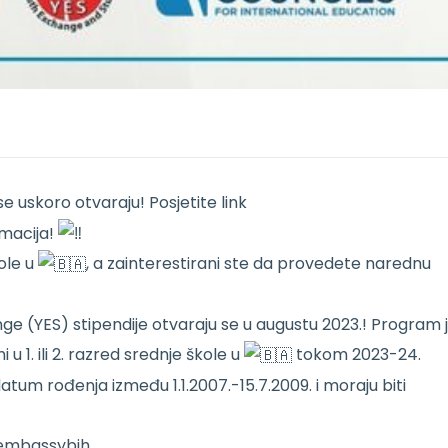
 uskoro otvaraju! Posjetite link
rmacija!
kole u
, a zainterestirani ste da provedete narednu
e (YES) stipendije otvaraju se u augustu 2023.! Program 
 u 1. ili 2. razred srednje škole u
tokom 2023-24.
um rođenja između 1.1.2007.-15.7.2009. i moraju biti
embassybih