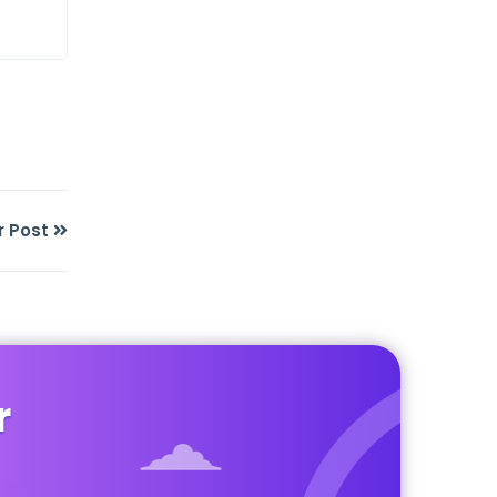
r Post
r