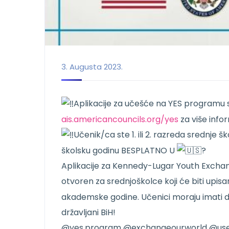
3. Augusta 2023.
Aplikacije za učešće na YES programu se
ais.americancouncils.org/yes
za više info
Učenik/ca ste 1. ili 2. razreda srednje š
školsku godinu BESPLATNO U
?
Aplikacije za Kennedy-Lugar Youth Exchang
otvoren za srednjoškolce koji će biti upisani
akademske godine. Učenici moraju imati dat
državljani BiH!
@yes.program @exchangeourworld @us