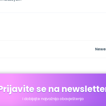
Newe
Prijavite se na newslette
i dobijajte najvažnija obavještenja