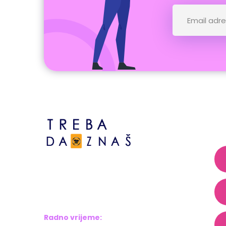
A
Bosne srebrene br.6,
Brčko distrikt BiH
Bosna i Hercegovina
Radno vrijeme: