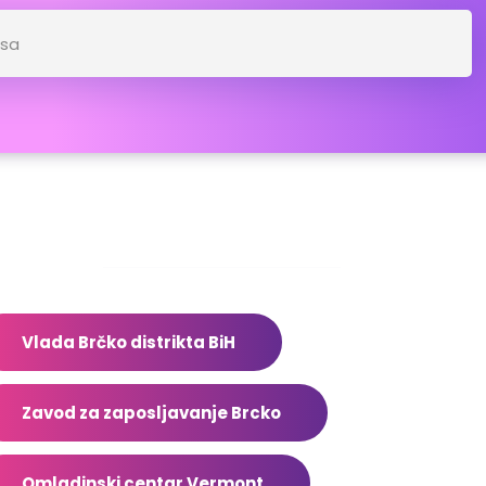
dresar
Vlada Brčko distrikta BiH
Zavod za zaposljavanje Brcko
Omladinski centar Vermont