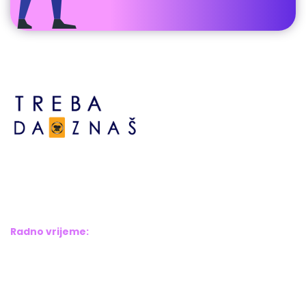
Bosne srebrene br.6,
Brčko distrikt BiH
Bosna i Hercegovina
Radno vrijeme:
Pon – Pet: 8:00 – 16:00
Sub – Ned: Ne radimo