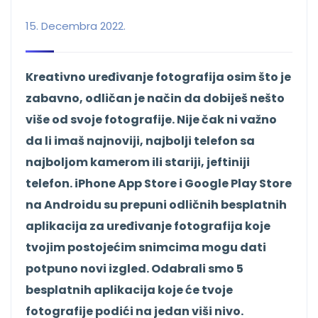
15. Decembra 2022.
Kreativno uređivanje fotografija osim što je
zabavno, odličan je način da dobiješ nešto
više od svoje fotografije. Nije čak ni važno
da li imaš najnoviji, najbolji telefon sa
najboljom kamerom ili stariji, jeftiniji
telefon. iPhone App Store i Google Play Store
na Androidu su prepuni odličnih besplatnih
aplikacija za uređivanje fotografija koje
tvojim postojećim snimcima mogu dati
potpuno novi izgled. Odabrali smo 5
besplatnih aplikacija koje će tvoje
fotografije podići na jedan viši nivo.