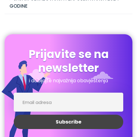
GODINE
Prijavite se na
newsletter
i dobijajte najvažnija obavještenja