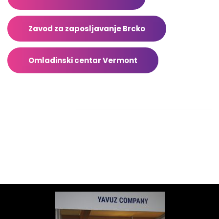
Zavod za zaposljavanje Brcko
Omladinski centar Vermont
Facebook