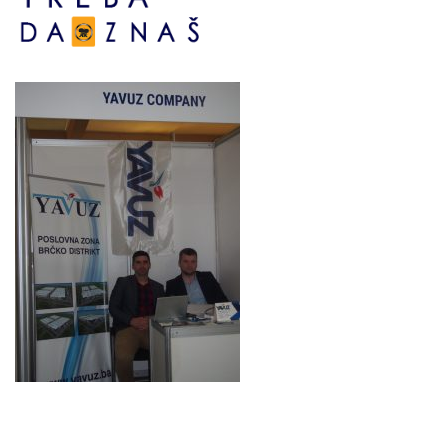
Bosne srebrene br.6,
Brčko distrikt BiH