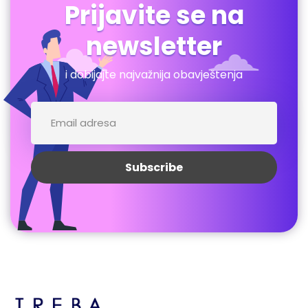
Prijavite se na
newsletter
i dobijajte najvažnija obavještenja