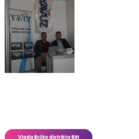
Pon – Pet: 8:00 – 16:00
Sub – Ned: Ne radimo
Adresar
Vlada Brčko distrikta BiH