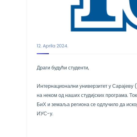
12. Aprila 2024.
Драги будући студенти,
Интернационални универзитет у Сарајеву (
на неком од наших студијских програма. Т
БиХ и земаља региона се одлучило да иско
ИУС-у.