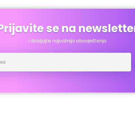
Prijavite se na newslette
i dobijajte najvažnija obavještenja
dresar