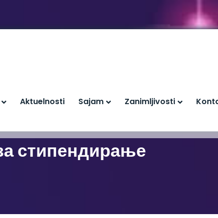
Aktuelnosti
Sajam
Zanimljivosti
Kont
 за стипендирање