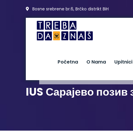
Bosne srebrene br.6, Brčko distrikt BiH
Početna
O Nama
Upitnici
IUS Сарајево позив