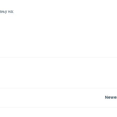
ању на:
Newe