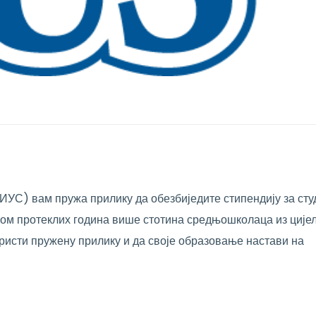
ИУС) вам пружа прилику да обезбиједите стипендију за сту
оком протеклих година више стотина средњошколаца из ције
ристи пружену прилику и да своје образовање настави на