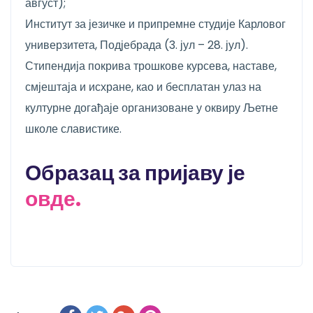
август);
Институт за језичке и припремне студије Карловог
универзитета, Подјебрада (3. јул – 28. јул).
Стипендија покрива трошкове курсева, наставе,
смјештаја и исхране, као и бесплатан улаз на
културне догађаје организоване у оквиру Љетне
школе славистике.
Образац за пријаву је
овде.