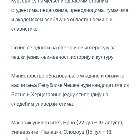
Курсеви су намјењени одраслим страним
студентима, педагозима, преводиоцима, тумачима
и академском особљу из области боемије и
славистике.
Позив се односи на све који се интересују за
чешки језик, књижевност, историју и културу.
Министарство образовања, омладине и физичког
васпитања Републике Чешке нуди кандидатима из
Босне и Херцеговине једну стипендију на
следећим универзитетима:
Масарик универзитет, Брно (22. јул – 19. август);
Универзитет Палацки, Оломоуц (15. јул – 13.