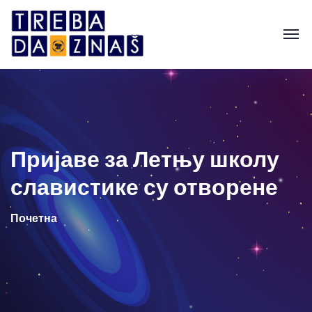
Пријаве за Летњу школу
славистике су отворене
Почетна