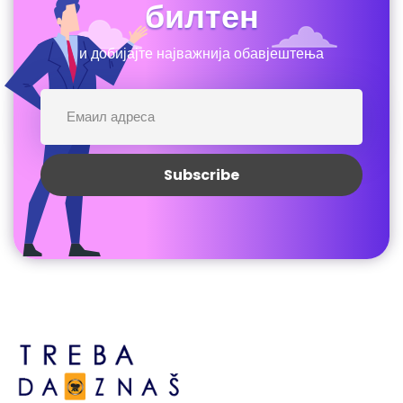
билтен
и добијајте најважнија обавјештења