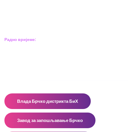
Босне сребрене бр.6,
Брчко дистрикт БиХ
Босна и Херцеговина
Радно вријеме:
Пон – Пет: 8:00 – 16:00
Суб – Нед: Не радимо
Адресар
Влада Брчко дистрикта БиХ
Завод за запошљавање Брчко