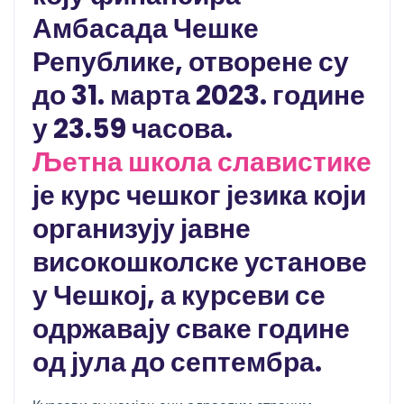
Амбасада Чешке
Републике, отворене су
до 31. марта 2023. године
у 23.59 часова.
Љетна школа славистике
је курс чешког језика који
организују јавне
високошколске установе
у Чешкој, а курсеви се
одржавају сваке године
од јула до септембра.